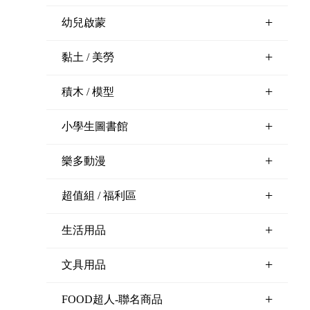
+
幼兒啟蒙
+
黏土 / 美勞
+
積木 / 模型
+
小學生圖書館
+
樂多動漫
+
超值組 / 福利區
+
生活用品
+
文具用品
+
FOOD超人-聯名商品