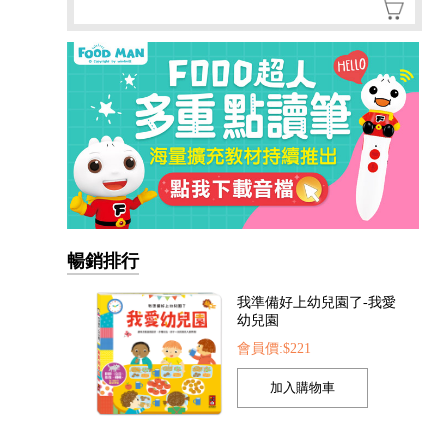
暢銷排行
我準備好上幼兒園了-我愛
幼兒園
會員價:$221