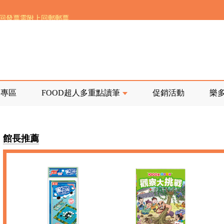
寄回發票需附上回郵郵票
前正興建中!
品專區
FOOD超人多重點讀筆
促銷活動
樂
寄回發票需附上回郵郵票
館長推薦