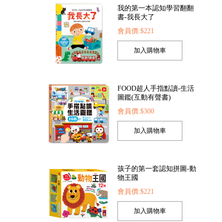
我的第一本認知學習翻翻
書-我長大了
會員價:$221
FOOD超人手指點讀-生活
圖鑑(互動有聲書)
會員價:$300
孩子的第一套認知拼圖-動
物王國
會員價:$221