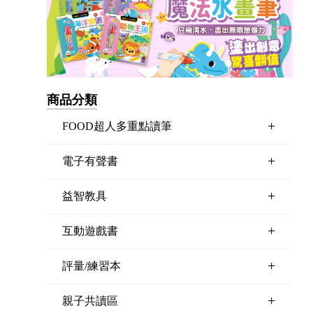
商品分類
+
FOOD超人多重點讀筆
+
電子有聲書
+
益智教具
+
互動遊戲書
+
評量/練習本
+
親子共讀區