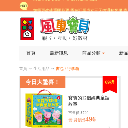
如需更改或重開發票 需在訂單成立三天內通知客服 
老師您好!!幼教會員火熱招募中~
海外購物免煩惱！點我查看『海外購物流程說明』
家長樂了!「風車書版集團暨FOOD超人企業總部」目
批發會員大招募，輕鬆實現財富自由!
首頁
最新訊息
商品分類
新
如需更改或重開發票 需在訂單成立三天內通知客服 
首頁
➙
生活用品
➙
書包 / 行李箱
老師您好!!幼教會員火熱招募中~
今日大驚喜！
69折
海外購物免煩惱！點我查看『海外購物流程說明』
寶寶的12個經典童話
故事
市售價:$
720
496
會員價:$