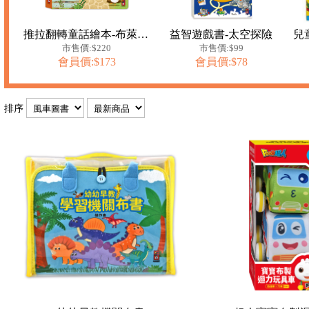
推拉翻轉童話繪本-布萊梅樂隊
益智遊戲書-太空探險
市售價:$220
市售價:$99
會員價:$173
會員價:$78
排序