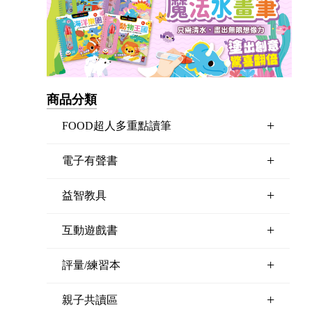
商品分類
+
FOOD超人多重點讀筆
+
電子有聲書
+
益智教具
+
互動遊戲書
+
評量/練習本
+
親子共讀區