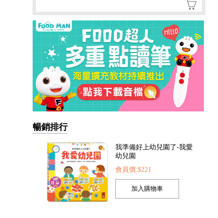
暢銷排行
我準備好上幼兒園了-我愛
幼兒園
會員價:$221