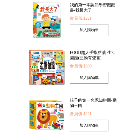
我的第一本認知學習翻翻
書-我長大了
會員價:$221
FOOD超人手指點讀-生活
圖鑑(互動有聲書)
會員價:$300
孩子的第一套認知拼圖-動
物王國
會員價:$221