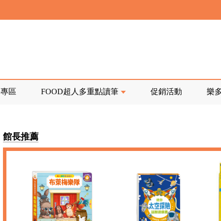
寄回發票需附上回郵郵票
前正興建中!
品專區
FOOD超人多重點讀筆
促銷活動
樂
寄回發票需附上回郵郵票
館長推薦