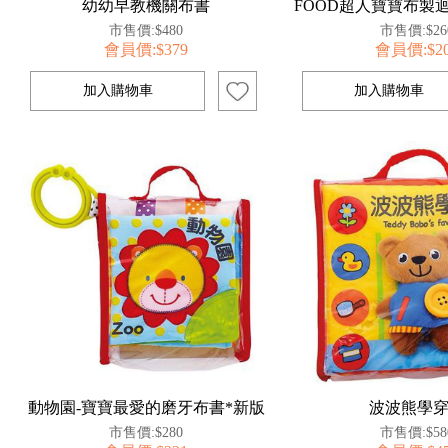
幼幼早教機關布書
市售價:$480
市售價:$26
會員價:$379
會員價:$2
動物園-寶寶最愛的磨牙布書*新版
波波熊學
市售價:$280
市售價:$58