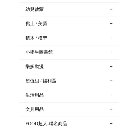
+
幼兒啟蒙
+
黏土 / 美勞
+
積木 / 模型
+
小學生圖書館
+
樂多動漫
+
超值組 / 福利區
+
生活用品
+
文具用品
+
FOOD超人-聯名商品