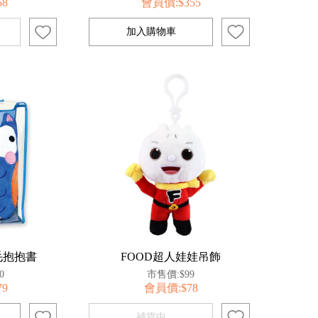
58
會員價:$355
毛抱抱書
FOOD超人娃娃吊飾
0
市售價:$99
79
會員價:$78