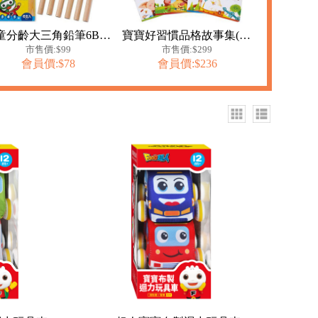
兒童分齡大三角鉛筆6B-FOOD超人
寶寶好習慣品格故事集(套)(10書1CD)
市售價:$99
市售價:$299
會員價:$78
會員價:$236