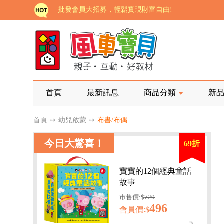
批發會員大招募，輕鬆實現財富自由!
如需更改或重開發票 需在訂單成立三天內通知客服 
老師您好!!幼教會員火熱招募中~
海外購物免煩惱！點我查看『海外購物流程說明』
家長樂了!「風車書版集團暨FOOD超人企業總部」目
首頁
最新訊息
商品分類
新
批發會員大招募，輕鬆實現財富自由!
首頁
➙
幼兒啟蒙
➙
布書/布偶
如需更改或重開發票 需在訂單成立三天內通知客服 
今日大驚喜！
69折
老師您好!!幼教會員火熱招募中~
海外購物免煩惱！點我查看『海外購物流程說明』
寶寶的12個經典童話
故事
市售價:$
720
496
會員價:$