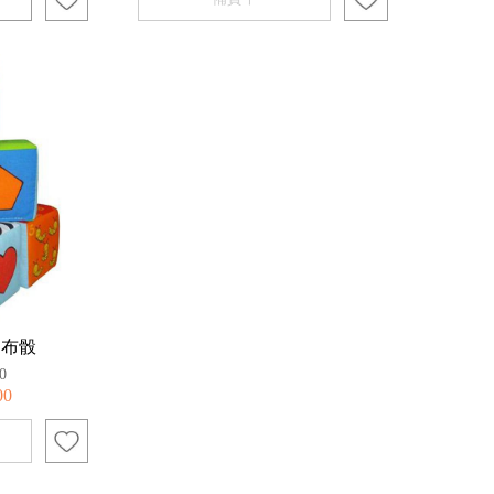
物布骰
0
00