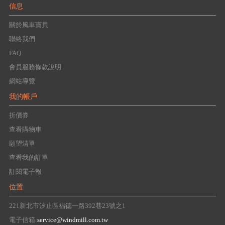
信息
關於風車寶貝
聯絡我們
FAQ
會員服務條款說明
網站導覽
我的帳戶
折價券
查看購物車
願望清單
查看我的訂單
訂閱電子報
位置
221新北市汐止區福德一路392巷23號之1
電子信箱:
service@windmill.com.tw