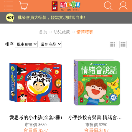
家長樂了!「風車書版集團暨FOOD超人企業總部」目前正興建中!
批發會員大招募，輕鬆實現財富自由!
如需更改或重開發票 需在訂單成立三天內通知客服 寄回發票需附上回郵郵票
首頁
➙
幼兒啟蒙
➙
情商培養
老師您好!!幼教會員火熱招募中~
排序
海外購物免煩惱！點我查看『海外購物流程說明』
家長樂了!「風車書版集團暨FOOD超人企業總部」目前正興建中!
批發會員大招募，輕鬆實現財富自由!
HOT
如需更改或重開發票 需在訂單成立三天內通知客服 寄回發票需附上回郵郵票
老師您好!!幼教會員火熱招募中~
海外購物免煩惱！點我查看『海外購物流程說明』
愛思考的小小孩(全套8冊)
小手按按有聲書-情緒會說話
市售價:$680
市售價:$250
會員價:$537
會員價:$197