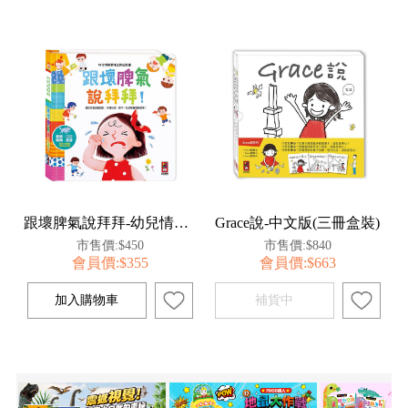
跟壞脾氣說拜拜-幼兒情緒管理互動遊戲書
Grace說-中文版(三冊盒裝)
市售價:$450
市售價:$840
會員價:$355
會員價:$663