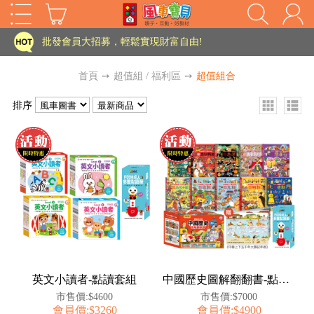
家長樂了!「風車書版集團暨FOOD超人企業總部」目前正興建中!
批發會員大招募，輕鬆實現財富自由!
如需更改或重開發票 需在訂單成立三天內通知客服 寄回發票需附上回郵郵票
首頁
➙
超值組 / 福利區
➙
超值組合
老師您好!!幼教會員火熱招募中~
排序
海外購物免煩惱！點我查看『海外購物流程說明』
家長樂了!「風車書版集團暨FOOD超人企業總部」目前正興建中!
批發會員大招募，輕鬆實現財富自由!
HOT
如需更改或重開發票 需在訂單成立三天內通知客服 寄回發票需附上回郵郵票
老師您好!!幼教會員火熱招募中~
海外購物免煩惱！點我查看『海外購物流程說明』
英文小讀者-點讀套組
中國歷史圖解翻翻書-點讀套組
市售價:$4600
市售價:$7000
會員價:$3260
會員價:$4900