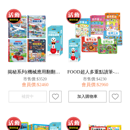
揭秘系列(機械應用翻翻百科)-點讀套組
FOOD超人多重點讀筆-認知啟蒙組
市售價:$3520
市售價:$4230
會員價:$2460
會員價:$2960