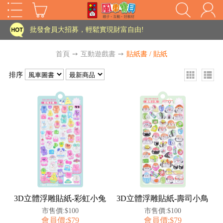
家長樂了!「風車書版集團暨FOOD超人企業總部」目前正興建中!
批發會員大招募，輕鬆實現財富自由!
如需更改或重開發票 需在訂單成立三天內通知客服 寄回發票需附上回郵郵票
首頁
➙
互動遊戲書
➙
貼紙書 / 貼紙
老師您好!!幼教會員火熱招募中~
排序
海外購物免煩惱！點我查看『海外購物流程說明』
家長樂了!「風車書版集團暨FOOD超人企業總部」目前正興建中!
批發會員大招募，輕鬆實現財富自由!
HOT
如需更改或重開發票 需在訂單成立三天內通知客服 寄回發票需附上回郵郵票
老師您好!!幼教會員火熱招募中~
海外購物免煩惱！點我查看『海外購物流程說明』
3D立體浮雕貼紙-彩虹小兔
3D立體浮雕貼紙-壽司小鳥
市售價:$100
市售價:$100
會員價:$79
會員價:$79