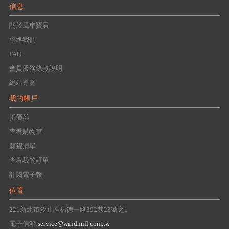
信息
關於風車寶貝
聯絡我們
FAQ
會員服務條款說明
網站導覽
我的帳戶
折價券
查看購物車
願望清單
查看我的訂單
訂閱電子報
位置
221新北市汐止區福德一路392巷23號之1
電子信箱:
service@windmill.com.tw