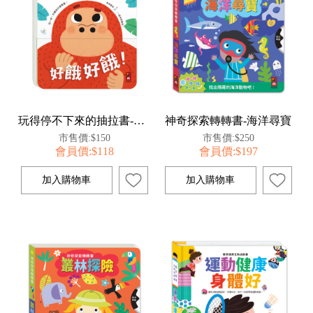
玩得停不下來的抽拉書-好餓好餓
神奇探索轉轉書-海洋尋寶
市售價:$150
市售價:$250
會員價:$118
會員價:$197