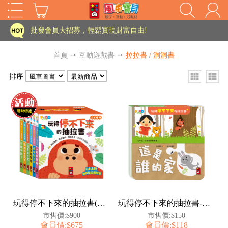
家長樂了!「風車書版集團暨FOOD超人企業總部」目前正興建中!
批發會員大招募，輕鬆實現財富自由!
如需更改或重開發票 需在訂單成立三天內通知客服 寄回發票需附上回郵郵票
首頁
➙
互動遊戲書
➙
拉拉書 / 洞洞書
老師您好!!幼教會員火熱招募中~
排序
海外購物免煩惱！點我查看『海外購物流程說明』
家長樂了!「風車書版集團暨FOOD超人企業總部」目前正興建中!
批發會員大招募，輕鬆實現財富自由!
HOT
如需更改或重開發票 需在訂單成立三天內通知客服 寄回發票需附上回郵郵票
老師您好!!幼教會員火熱招募中~
海外購物免煩惱！點我查看『海外購物流程說明』
玩得停不下來的抽拉書(全套6冊)
玩得停不下來的抽拉書-這是誰的家
市售價:$900
市售價:$150
會員價:$675
會員價:$118