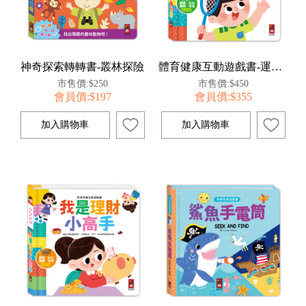
神奇探索轉轉書-叢林探險
體育健康互動遊戲書-運動健康身體好
市售價:$250
市售價:$450
會員價:$197
會員價:$355