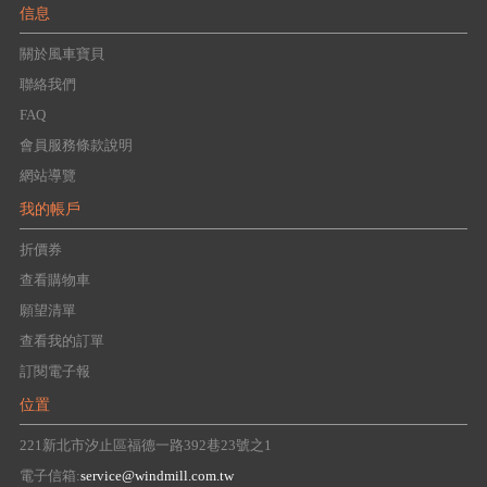
信息
關於風車寶貝
聯絡我們
FAQ
會員服務條款說明
網站導覽
我的帳戶
折價券
查看購物車
願望清單
查看我的訂單
訂閱電子報
位置
221新北市汐止區福德一路392巷23號之1
電子信箱:
service@windmill.com.tw