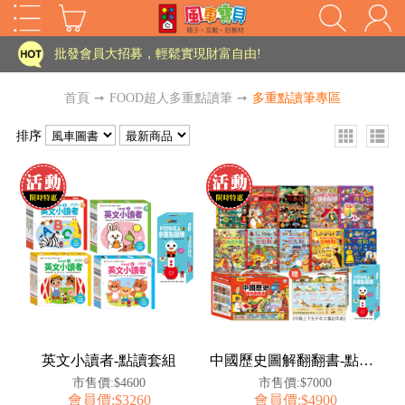
家長樂了!「風車書版集團暨FOOD超人企業總部」目前正興建中!
批發會員大招募，輕鬆實現財富自由!
如需更改或重開發票 需在訂單成立三天內通知客服 寄回發票需附上回郵郵票
首頁
➙
FOOD超人多重點讀筆
➙
多重點讀筆專區
老師您好!!幼教會員火熱招募中~
排序
海外購物免煩惱！點我查看『海外購物流程說明』
家長樂了!「風車書版集團暨FOOD超人企業總部」目前正興建中!
批發會員大招募，輕鬆實現財富自由!
HOT
如需更改或重開發票 需在訂單成立三天內通知客服 寄回發票需附上回郵郵票
老師您好!!幼教會員火熱招募中~
海外購物免煩惱！點我查看『海外購物流程說明』
英文小讀者-點讀套組
中國歷史圖解翻翻書-點讀套組
市售價:$4600
市售價:$7000
會員價:$3260
會員價:$4900