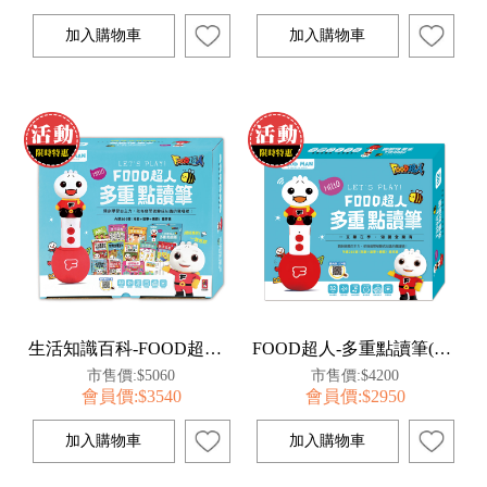
生活知識百科-FOOD超人多重點讀筆套組
FOOD超人-多重點讀筆(32G+內建386首曲目+充電底座+藍牙功能+錄音貼紙+歌曲點讀卡+傳輸線)
市售價:$5060
市售價:$4200
會員價:$3540
會員價:$2950