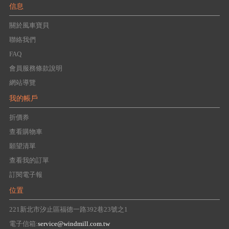
信息
關於風車寶貝
聯絡我們
FAQ
會員服務條款說明
網站導覽
我的帳戶
折價券
查看購物車
願望清單
查看我的訂單
訂閱電子報
位置
221新北市汐止區福德一路392巷23號之1
電子信箱:
service@windmill.com.tw