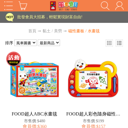
家長樂了!「風車書版集團暨FOOD超人企業總部」目前正興建中!
批發會員大招募，輕鬆實現財富自由!
如需更改或重開發票 需在訂單成立三天內通知客服 寄回發票需附上回郵郵票
首頁
➙
黏土 / 美勞
➙
磁性畫板 / 水畫毯
老師您好!!幼教會員火熱招募中~
排序
海外購物免煩惱！點我查看『海外購物流程說明』
家長樂了!「風車書版集團暨FOOD超人企業總部」目前正興建中!
批發會員大招募，輕鬆實現財富自由!
HOT
如需更改或重開發票 需在訂單成立三天內通知客服 寄回發票需附上回郵郵票
老師您好!!幼教會員火熱招募中~
海外購物免煩惱！點我查看『海外購物流程說明』
FOOD超人ABC水畫毯
FOOD超人彩色隨身磁性畫板(紅色)
市售價:$480
市售價:$199
會員價:$360
會員價:$157