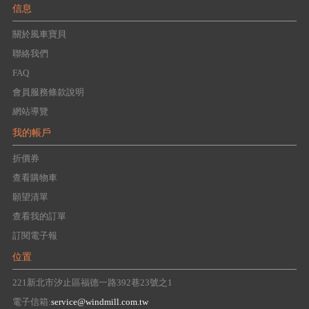
信息
關於風車寶貝
聯絡我們
FAQ
會員服務條款說明
網站導覽
我的帳戶
折價券
查看購物車
願望清單
查看我的訂單
訂閱電子報
位置
221新北市汐止區福德一路392巷23號之1
電子信箱:
service@windmill.com.tw