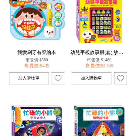
我愛刷牙有聲繪本
幼兒平板故事機(套):故事機+20冊小書
市售價:$580
市售價:$1480
會員價:$435
會員價:$1169