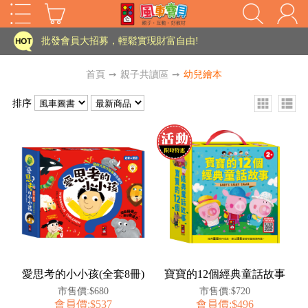
家長樂了!「風車書版集團暨FOOD超人企業總部」目前正興建中!
批發會員大招募，輕鬆實現財富自由!
如需更改或重開發票 需在訂單成立三天內通知客服 寄回發票需附上回郵郵票
首頁
➙
親子共讀區
➙
幼兒繪本
老師您好!!幼教會員火熱招募中~
排序
海外購物免煩惱！點我查看『海外購物流程說明』
家長樂了!「風車書版集團暨FOOD超人企業總部」目前正興建中!
批發會員大招募，輕鬆實現財富自由!
HOT
如需更改或重開發票 需在訂單成立三天內通知客服 寄回發票需附上回郵郵票
老師您好!!幼教會員火熱招募中~
海外購物免煩惱！點我查看『海外購物流程說明』
愛思考的小小孩(全套8冊)
寶寶的12個經典童話故事
市售價:$680
市售價:$720
會員價:$537
會員價:$496