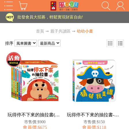
家長樂了!「風車書版集團暨FOOD超人企業總部」目前正興建中!
批發會員大招募，輕鬆實現財富自由!
如需更改或重開發票 需在訂單成立三天內通知客服 寄回發票需附上回郵郵票
首頁
➙
親子共讀區
➙
幼幼小書
老師您好!!幼教會員火熱招募中~
排序
海外購物免煩惱！點我查看『海外購物流程說明』
家長樂了!「風車書版集團暨FOOD超人企業總部」目前正興建中!
批發會員大招募，輕鬆實現財富自由!
HOT
如需更改或重開發票 需在訂單成立三天內通知客服 寄回發票需附上回郵郵票
老師您好!!幼教會員火熱招募中~
海外購物免煩惱！點我查看『海外購物流程說明』
玩得停不下來的抽拉書(全套6冊)
玩得停不下來的抽拉書-猜猜我是誰
市售價:$900
市售價:$150
會員價:$675
會員價:$118