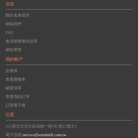
信息
關於風車寶貝
聯絡我們
FAQ
會員服務條款說明
網站導覽
我的帳戶
折價券
查看購物車
願望清單
查看我的訂單
訂閱電子報
位置
221新北市汐止區福德一路392巷23號之1
電子信箱:
service@windmill.com.tw