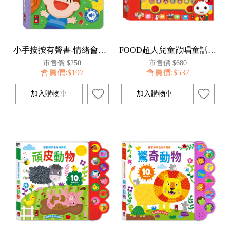
小手按按有聲書-情緒會說話
FOOD超人兒童歡唱童話巴士
市售價:$250
市售價:$680
會員價:$197
會員價:$537