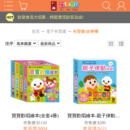
家長樂了!「風車書版集團暨FOOD超人企業總部」目前正興建中!
批發會員大招募，輕鬆實現財富自由!
如需更改或重開發票 需在訂單成立三天內通知客服 寄回發票需附上回郵郵票
首頁
➙
電子有聲書
➙
有聲書/故事機
老師您好!!幼教會員火熱招募中~
排序
海外購物免煩惱！點我查看『海外購物流程說明』
家長樂了!「風車書版集團暨FOOD超人企業總部」目前正興建中!
批發會員大招募，輕鬆實現財富自由!
HOT
如需更改或重開發票 需在訂單成立三天內通知客服 寄回發票需附上回郵郵票
老師您好!!幼教會員火熱招募中~
海外購物免煩惱！點我查看『海外購物流程說明』
寶寶歡唱繪本(全套4冊)
寶寶歡唱繪本-親子律動兒歌
市售價:$1120
市售價:$280
會員價:$884
會員價:$221