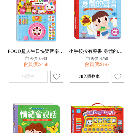
FOOD超人生日快樂音樂有聲書*新版*
小手按按有聲書-身體的聲音
市售價:$580
市售價:$250
會員價:$458
會員價:$197