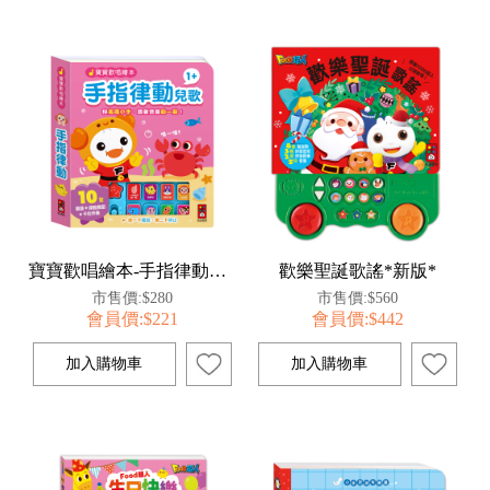
寶寶歡唱繪本-手指律動兒歌
歡樂聖誕歌謠*新版*
市售價:$280
市售價:$560
會員價:$221
會員價:$442