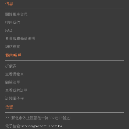
信息
關於風車寶貝
聯絡我們
FAQ
會員服務條款說明
網站導覽
我的帳戶
折價券
查看購物車
願望清單
查看我的訂單
訂閱電子報
位置
221新北市汐止區福德一路392巷23號之1
電子信箱:
service@windmill.com.tw