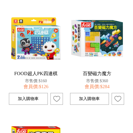
FOOD超人PK四連棋
百變磁力魔方
市售價:$160
市售價:$360
會員價:$126
會員價:$284