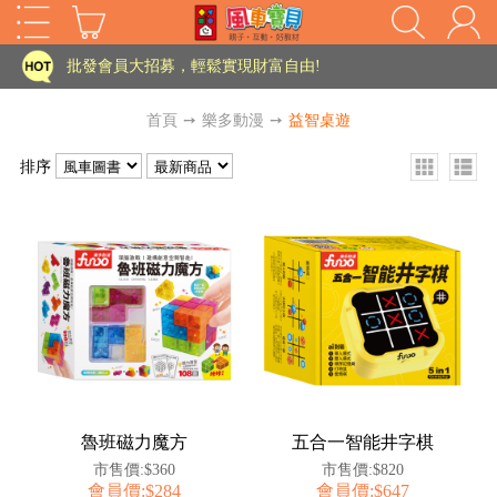
家長樂了!「風車書版集團暨FOOD超人企業總部」目前正興建中!
批發會員大招募，輕鬆實現財富自由!
如需更改或重開發票 需在訂單成立三天內通知客服 寄回發票需附上回郵郵票
首頁
➙
樂多動漫
➙
益智桌遊
老師您好!!幼教會員火熱招募中~
排序
海外購物免煩惱！點我查看『海外購物流程說明』
家長樂了!「風車書版集團暨FOOD超人企業總部」目前正興建中!
批發會員大招募，輕鬆實現財富自由!
HOT
如需更改或重開發票 需在訂單成立三天內通知客服 寄回發票需附上回郵郵票
老師您好!!幼教會員火熱招募中~
海外購物免煩惱！點我查看『海外購物流程說明』
魯班磁力魔方
五合一智能井字棋
市售價:$360
市售價:$820
會員價:$284
會員價:$647