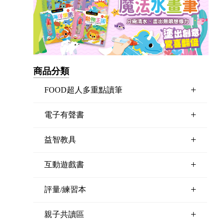
商品分類
+
FOOD超人多重點讀筆
+
電子有聲書
+
益智教具
+
互動遊戲書
+
評量/練習本
+
親子共讀區