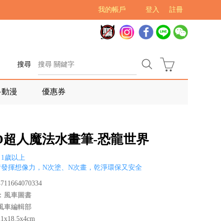
我的帳戶
登入
註冊
搜尋
多動漫
優惠券
OD超人魔法水畫筆-恐龍世界
1歲以上
情發揮想像力，N次塗、N次畫，乾淨環保又安全
11664070334
：風車圖書
風車編輯部
x18.5x4cm