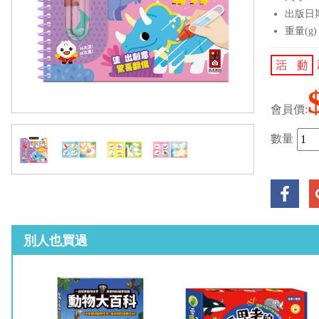
出版日期：
重量(g)
會員價:
數量
別人也買過