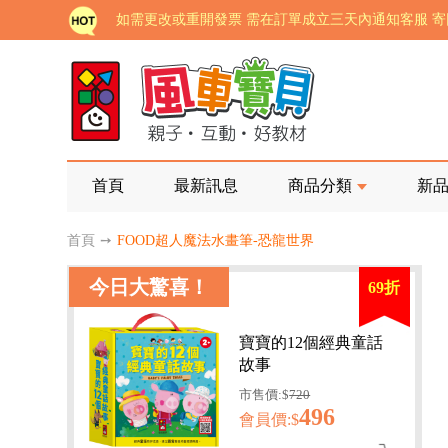
老師您好!!幼教會員火熱招募中~
海外購物免煩惱！點我查看『海外購物流程說明』
家長樂了!「風車書版集團暨FOOD超人企業總部」目
批發會員大招募，輕鬆實現財富自由!
如需更改或重開發票 需在訂單成立三天內通知客服 
首頁
最新訊息
商品分類
新
老師您好!!幼教會員火熱招募中~
首頁
➙
FOOD超人魔法水畫筆-恐龍世界
海外購物免煩惱！點我查看『海外購物流程說明』
今日大驚喜！
69折
寶寶的12個經典童話
故事
市售價:$
720
496
會員價:$