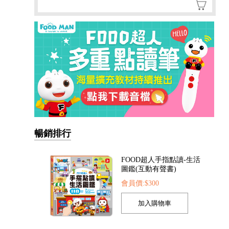
暢銷排行
FOOD超人手指點讀-生活
圖鑑(互動有聲書)
會員價:$300