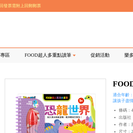
前正興建中!
寄回發票需附上回郵郵票
品專區
FOOD超人多重點讀筆
促銷活動
樂
FO
適合年齡：
讓孩子盡
條碼：47
出版社
作者：
尺寸：21