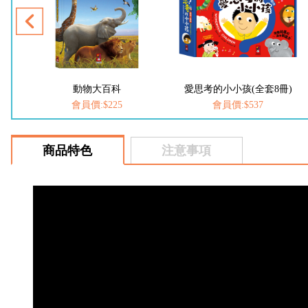
愛思考的小小孩(全套8冊)
FOOD超人-我是小護士
會員價:$537
會員價:$252
商品特色
注意事項