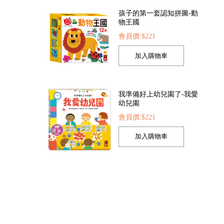
孩子的第一套認知拼圖-動
物王國
會員價:$221
幻泡泡槍
恐龍大百科
動物大百科
05
會員價:$225
會員價:$225
我準備好上幼兒園了-我愛
幼兒園
會員價:$221
我的第一本認知學習翻翻
書-我長大了
會員價:$221