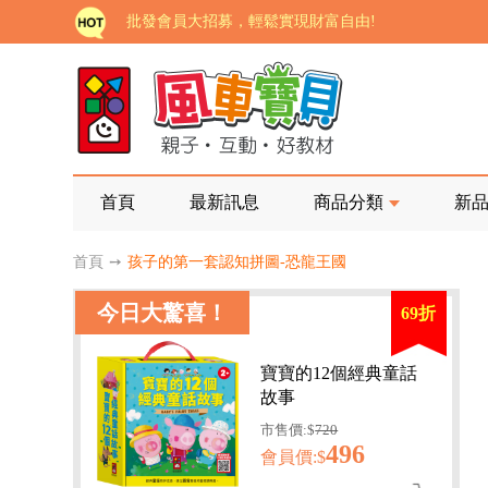
批發會員大招募，輕鬆實現財富自由!
如需更改或重開發票 需在訂單成立三天內通知客服 
老師您好!!幼教會員火熱招募中~
海外購物免煩惱！點我查看『海外購物流程說明』
家長樂了!「風車書版集團暨FOOD超人企業總部」目
首頁
最新訊息
商品分類
新
批發會員大招募，輕鬆實現財富自由!
首頁
➙
孩子的第一套認知拼圖-恐龍王國
如需更改或重開發票 需在訂單成立三天內通知客服 
今日大驚喜！
69折
老師您好!!幼教會員火熱招募中~
海外購物免煩惱！點我查看『海外購物流程說明』
寶寶的12個經典童話
故事
市售價:$
720
496
會員價:$