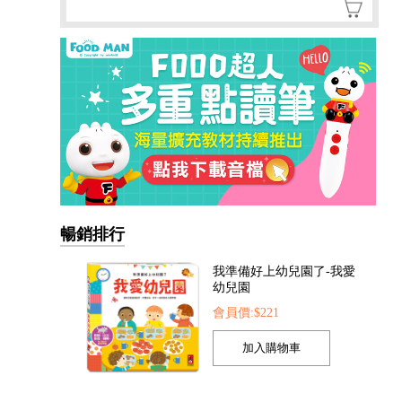
我準備好上幼兒園了-我愛
幼兒園
暢銷排行
會員價:$221
我的第一本認知學習翻翻
書-我長大了
會員價:$221