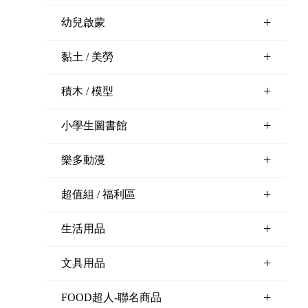
+
幼兒啟蒙
+
黏土 / 美勞
+
積木 / 模型
+
小學生圖書館
+
樂多動漫
+
超值組 / 福利區
+
生活用品
+
文具用品
+
FOOD超人-聯名商品