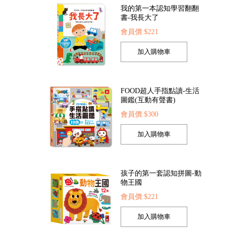
索點讀筆
FOOD超人夢幻泡泡槍
FOOD超人繽紛泡泡
FOOD超人手指點讀-生活
22
會員價:$205
會員價:$205
圖鑑(互動有聲書)
會員價:$300
孩子的第一套認知拼圖-動
物王國
會員價:$221