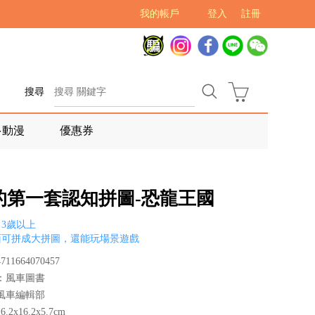
我的帳戶
登入
註冊
搜尋
多動漫
優惠券
的第一套認知拼圖-恐龍王國
3歲以上
面可拼成大拼圖，還能玩場景遊戲
11664070457
：風車圖書
風車編輯部
2x16.2x5.7cm