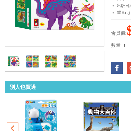
出版日期：
重量(g)
會員價:
數量
別人也買過