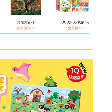
FOOD超人-我是小醫生
愛思考的小小孩(全套8冊)
會員價:$252
會員價:$537