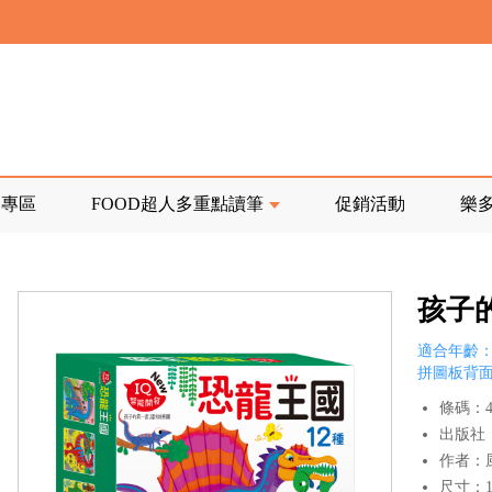
寄回發票需附上回郵郵票
前正興建中!
品專區
FOOD超人多重點讀筆
促銷活動
樂
寄回發票需附上回郵郵票
孩子
適合年齡：
拼圖板背
條碼：47
出版社
作者：
尺寸：16.