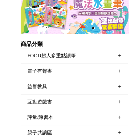
商品分類
+
FOOD超人多重點讀筆
+
電子有聲書
+
益智教具
+
互動遊戲書
+
評量/練習本
+
親子共讀區