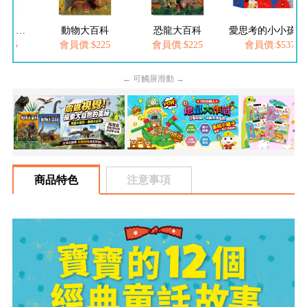
百科
恐龍大百科
愛思考的小小孩(全套8冊)
FOOD超人-我是小護士
225
會員價:$225
會員價:$537
會員價:$252
← 可觸屏滑動 →
商品特色
注意事項