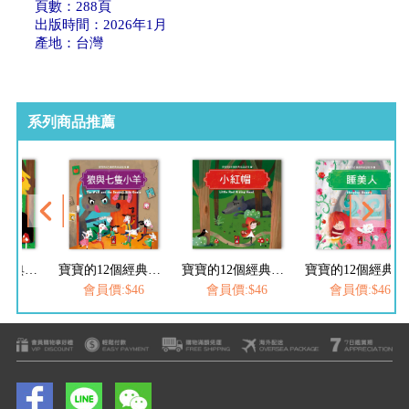
頁數：288頁
出版時間：2026年1月
產地：台灣
系列商品推薦
寶寶的12個經典童話故事-狼與七隻小羊
寶寶的12個經典童話故事-小紅帽
寶寶的12個經典童話故事-睡美人
寶寶的12個經典童話故事-阿拉丁神燈
$46
會員價:$46
會員價:$46
會員價:$46