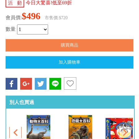
今日大驚喜!低至69折
$496
會員價:
市售價:$720
數量
別人也買過