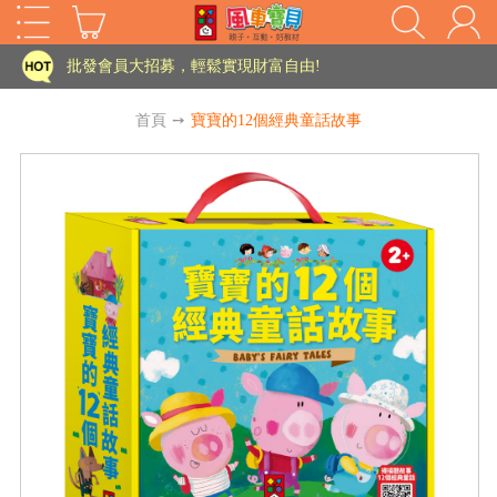
批發會員大招募，輕鬆實現財富自由!
如需更改或重開發票 需在訂單成立三天內通知客服 寄回發票需附上回郵郵票
老師您好!!幼教會員火熱招募中~
首頁
➙
寶寶的12個經典童話故事
海外購物免煩惱！點我查看『海外購物流程說明』
家長樂了!「風車書版集團暨FOOD超人企業總部」目前正興建中!
批發會員大招募，輕鬆實現財富自由!
如需更改或重開發票 需在訂單成立三天內通知客服 寄回發票需附上回郵郵票
HOT
老師您好!!幼教會員火熱招募中~
海外購物免煩惱！點我查看『海外購物流程說明』