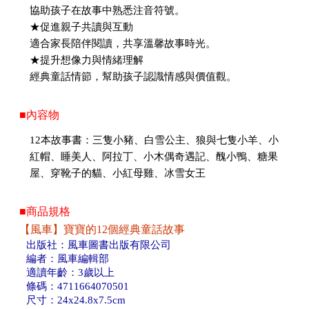
協助孩子在故事中熟悉注音符號。
★促進親子共讀與互動
適合家長陪伴閱讀，共享溫馨故事時光。
★提升想像力與情緒理解
經典童話情節，幫助孩子認識情感與價值觀。
■內容物
12本故事書：三隻小豬、白雪公主、狼與七隻小羊、小
紅帽、睡美人、阿拉丁、小木偶奇遇記、醜小鴨、糖果
屋、穿靴子的貓、小紅母雞、冰雪女王
■商品規格
【風車】寶寶的12個經典童話故事
出版社：風車圖書出版有限公司
編者：風車編輯部
適讀年齡：3歲以上
條碼：4711664070501
尺寸：24x24.8x7.5cm