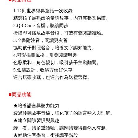
1.12則世界經典童話一次收錄
精選孩子最熟悉的童話故事，內容完整又易懂。
2.QR Code 音檔，聽讀同步
掃描即可播放故事音檔，打造有聲閱讀體驗。
3.全書附注音，閱讀更友善
協助孩子對照發音，培養文字認知能力。
4.可愛插畫風格，引發閱讀興趣
色彩柔和、角色親切，吸引孩子主動翻閱。
5.盒裝設計，收納方便好保存
適合居家收藏，也適合作為送禮選擇。
■商品功能
★培養語言與聽力能力
透過聆聽故事音檔，強化孩子的語言輸入與理解。
★建立閱讀習慣與興趣
聽、看、讀多重體驗，讓閱讀變得自然又有趣。
★輔助注音學習，銜接識字階段