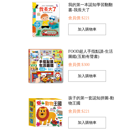
FOOD超人手指點讀-生活
圖鑑(互動有聲書)
索點讀筆
FOOD超人夢幻泡泡槍
FOOD超人繽紛泡泡
22
會員價:$205
會員價:$205
會員價:$300
孩子的第一套認知拼圖-動
物王國
會員價:$221