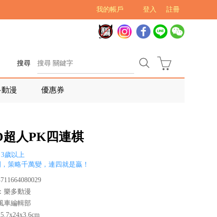
我的帳戶
登入
註冊
搜尋
多動漫
優惠券
D超人PK四連棋
3歲以上
間，策略千萬變，連四就是贏！
11664080029
：樂多動漫
風車編輯部
.7x24x3.6cm