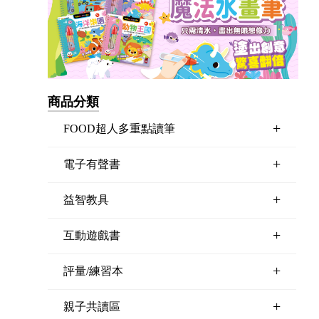
商品分類
+
FOOD超人多重點讀筆
+
電子有聲書
+
益智教具
+
互動遊戲書
+
評量/練習本
+
親子共讀區