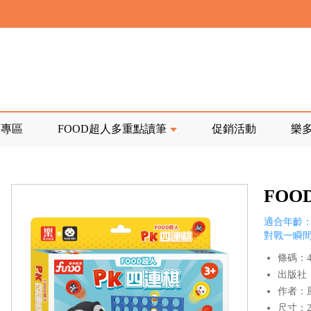
寄回發票需附上回郵郵票
前正興建中!
品專區
FOOD超人多重點讀筆
促銷活動
樂
寄回發票需附上回郵郵票
FOO
適合年齡：
對戰一瞬
條碼：47
出版社
作者：
尺寸：25