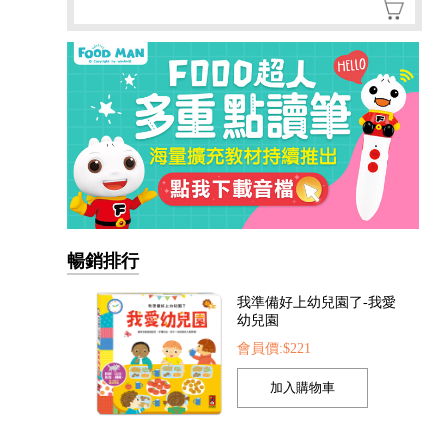
我準備好上幼兒園了-我愛
幼兒園
會員價:$221
暢銷排行
我的第一本認知學習翻翻
書-我長大了
會員價:$221