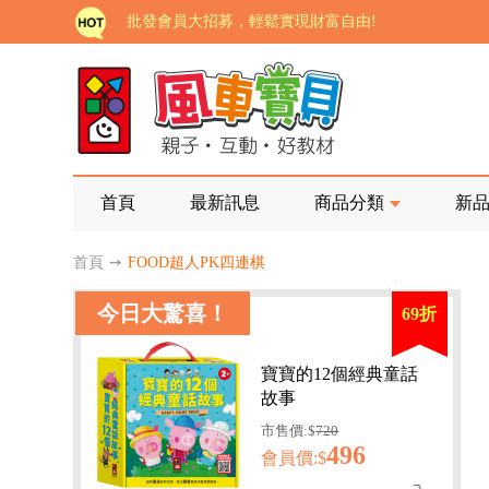
批發會員大招募，輕鬆實現財富自由!
如需更改或重開發票 需在訂單成立三天內通知客服 
老師您好!!幼教會員火熱招募中~
海外購物免煩惱！點我查看『海外購物流程說明』
家長樂了!「風車書版集團暨FOOD超人企業總部」目
首頁
最新訊息
商品分類
新
批發會員大招募，輕鬆實現財富自由!
首頁
➙
FOOD超人PK四連棋
如需更改或重開發票 需在訂單成立三天內通知客服 
今日大驚喜！
69折
老師您好!!幼教會員火熱招募中~
海外購物免煩惱！點我查看『海外購物流程說明』
寶寶的12個經典童話
故事
市售價:$
720
496
會員價:$