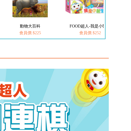
FOOD超人-我是小醫生
愛思考的小小孩(全套8冊)
會員價:$252
會員價:$537