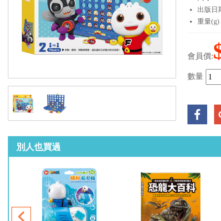
出版日期：
重量(g)
會員價:
數量
別人也買過