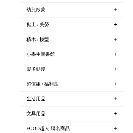
+
幼兒啟蒙
+
黏土 / 美勞
+
積木 / 模型
+
小學生圖書館
+
樂多動漫
+
超值組 / 福利區
+
生活用品
+
文具用品
+
FOOD超人-聯名商品