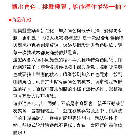
骰出角色，挑戰極限，誰能穩住最後一抽？
■商品介紹
經典疊疊樂全新進化，加入角色與骰子玩法，變得更有
趣、更刺激！《狼人挑戰 疊疊樂》是一款結合角色抽取
與顏色挑戰的創意桌遊，透過雙骰設計與角色貼紙，讓
每一次抽積木都充滿變數與驚喜。
遊戲內含六種不同顏色的積木與六種獨特角色貼紙，搭
配兩顆骰子：顏色骰讓你挑戰手感與運氣，骰到哪個顏
色就要抽出對應的積木；職業骰則加入角色元素，骰到
哪個角色，就要抽出貼有該角色的積木。玩家輪流投骰
並抽積木，過程中使用附贈的小槌子進行操作，讓整體
更具互動與技巧挑戰。
遊戲適合2人以上同樂，不論是家庭聚會、親子互動或朋
友聚會，皆能輕鬆上手，並在歡笑與緊張之中，訓練孩
子的手眼協調力、邏輯判斷與專注能力。玩法彈性多
變，雙模式設計讓遊戲不易膩，創造一盒兩玩的高價值
體驗！