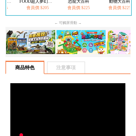
FOOD超人繽紛泡泡槍
FOOD超人夢幻泡泡槍
恐龍大百科
動物大百科
205
會員價:$205
會員價:$225
會員價:$225
← 可觸屏滑動 →
商品特色
注意事項