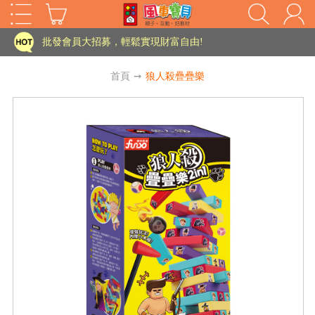
家長樂了!「風車書版集團暨FOOD超人企業總部」目前正興建中!
批發會員大招募，輕鬆實現財富自由!
如需更改或重開發票 需在訂單成立三天內通知客服 寄回發票需附上回郵郵票
首頁
➙
狼人殺疊疊樂
老師您好!!幼教會員火熱招募中~
海外購物免煩惱！點我查看『海外購物流程說明』
家長樂了!「風車書版集團暨FOOD超人企業總部」目前正興建中!
批發會員大招募，輕鬆實現財富自由!
HOT
如需更改或重開發票 需在訂單成立三天內通知客服 寄回發票需附上回郵郵票
老師您好!!幼教會員火熱招募中~
海外購物免煩惱！點我查看『海外購物流程說明』