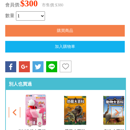
$300
會員價:
市售價:$380
數量
別人也買過