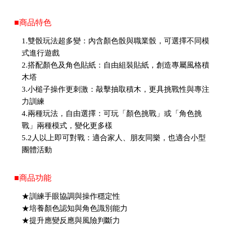
■商品特色
1.雙骰玩法超多變：內含顏色骰與職業骰，可選擇不同模
式進行遊戲
2.搭配顏色及角色貼紙：自由組裝貼紙，創造專屬風格積
木塔
3.小槌子操作更刺激：敲擊抽取積木，更具挑戰性與專注
力訓練
4.兩種玩法，自由選擇：可玩「顏色挑戰」或「角色挑
戰」兩種模式，變化更多樣
5.2人以上即可對戰：適合家人、朋友同樂，也適合小型
團體活動
■商品功能
★訓練手眼協調與操作穩定性
★培養顏色認知與角色識別能力
★提升應變反應與風險判斷力