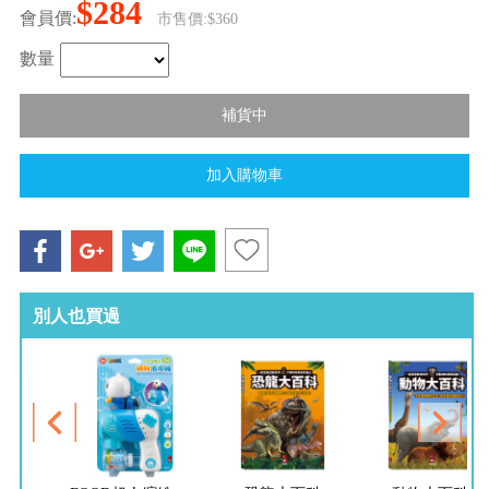
$284
會員價:
市售價:$360
數量
別人也買過