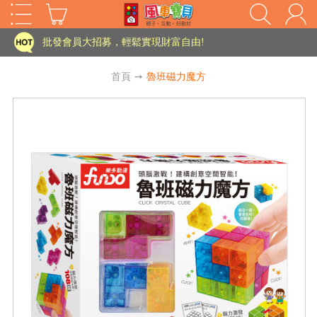
家長樂了!「風車書版集團暨FOOD超人企業總部」目前正興建中!
批發會員大招募，輕鬆實現財富自由!
如需更改或重開發票 需在訂單成立三天內通知客服 寄回發票需附上回郵郵票
首頁
➙
魯班磁力魔方
老師您好!!幼教會員火熱招募中~
海外購物免煩惱！點我查看『海外購物流程說明』
家長樂了!「風車書版集團暨FOOD超人企業總部」目前正興建中!
批發會員大招募，輕鬆實現財富自由!
HOT
如需更改或重開發票 需在訂單成立三天內通知客服 寄回發票需附上回郵郵票
老師您好!!幼教會員火熱招募中~
海外購物免煩惱！點我查看『海外購物流程說明』