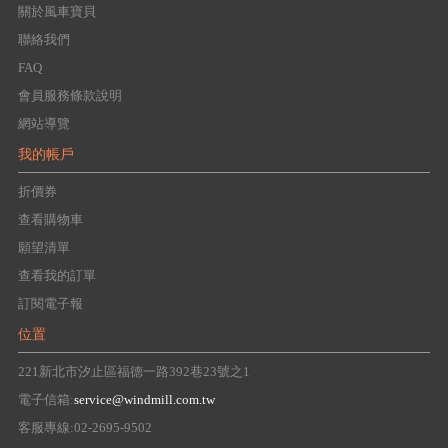
關於風車寶貝
聯絡我們
FAQ
會員服務條款說明
網站導覽
我的帳戶
折價券
查看購物車
願望清單
查看我的訂單
訂閱電子報
位置
221新北市汐止區福德一路392巷23號之1
電子信箱:
service@windmill.com.tw
客服專線:02-2695-9502