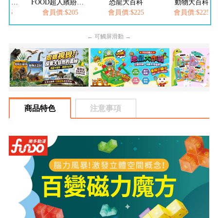
FOOD超人夢幻泡泡槍
FOOD超人繽紛泡泡槍
恐龍大百科
動物大百科
205
會員價:$205
會員價:$225
會員價:$225
← 可觸屏滑動 →
商品特色
注意事項