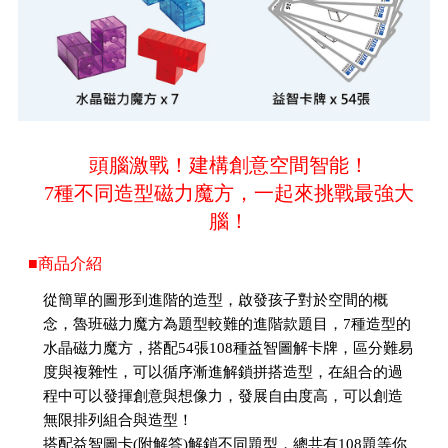
頭腦激戰！建構創意空間智能！
7種不同造型磁力魔方，一起來挑戰最強大
腦！
■商品介紹
從簡單的圖形到進階的造型，啟發孩子對於空間的概
念，魯班磁力魔方為題型較難的進階款題目，7種造型的
水晶磁力魔方，搭配54張108種益智圖解卡牌，區分難易
度與複雜性，可以循序漸進解鎖拼搭造型，在組合的過
程中可以發揮創意與想像力，發展自由度高，可以創造
無限排列組合與造型！
搭配益智圖卡(附解答)解鎖不同題型，總共有108題等你