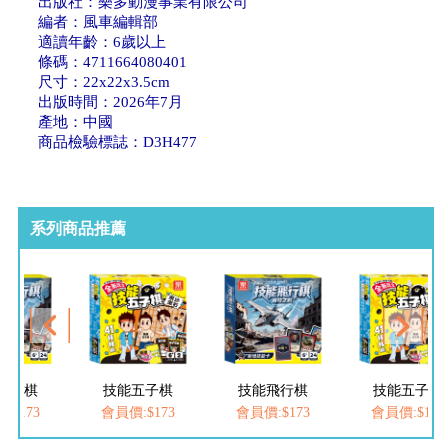
出版社：樂多動漫事業有限公司
編者：風車編輯部
適讀年齡：6歲以上
條碼：4711664080401
尺寸：22x22x3.5cm
出版時間：2026年7月
產地：中國
商品檢驗標誌：D3H477
系列商品推薦
飛行棋
技能五子棋
技能飛行棋
技能五子棋
:$173
會員價:$173
會員價:$173
會員價:$173