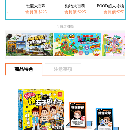
FOOD超人夢幻泡泡槍
恐龍大百科
動物大百科
FOOD超人-我是小醫生
205
會員價:$225
會員價:$225
會員價:$252
← 可觸屏滑動 →
商品特色
注意事項