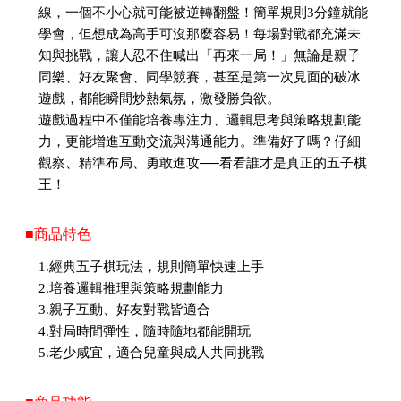
線，一個不小心就可能被逆轉翻盤！簡單規則3分鐘就能
學會，但想成為高手可沒那麼容易！每場對戰都充滿未
知與挑戰，讓人忍不住喊出「再來一局！」無論是親子
同樂、好友聚會、同學競賽，甚至是第一次見面的破冰
遊戲，都能瞬間炒熱氣氛，激發勝負欲。
遊戲過程中不僅能培養專注力、邏輯思考與策略規劃能
力，更能增進互動交流與溝通能力。準備好了嗎？仔細
觀察、精準布局、勇敢進攻──看看誰才是真正的五子棋
王！
■商品特色
1.經典五子棋玩法，規則簡單快速上手
2.培養邏輯推理與策略規劃能力
3.親子互動、好友對戰皆適合
4.對局時間彈性，隨時隨地都能開玩
5.老少咸宜，適合兒童與成人共同挑戰