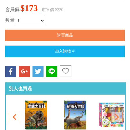
$173
會員價:
市售價:$220
數量
別人也買過