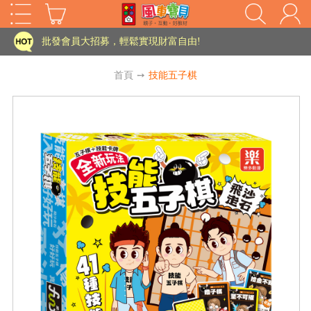
家長樂了!「風車書版集團暨FOOD超人企業總部」目前正興建中!
批發會員大招募，輕鬆實現財富自由!
如需更改或重開發票 需在訂單成立三天內通知客服 寄回發票需附上回郵郵票
首頁
➙
技能五子棋
老師您好!!幼教會員火熱招募中~
海外購物免煩惱！點我查看『海外購物流程說明』
家長樂了!「風車書版集團暨FOOD超人企業總部」目前正興建中!
批發會員大招募，輕鬆實現財富自由!
HOT
如需更改或重開發票 需在訂單成立三天內通知客服 寄回發票需附上回郵郵票
老師您好!!幼教會員火熱招募中~
海外購物免煩惱！點我查看『海外購物流程說明』