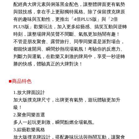
配經典大牌元素與俐落黑金配色，讓整體牌面更有氣勢
與競技感，拿在手上更顯獨特風格。除了保留撲克牌原
有的趣味與互動性，更推出「4倍PLUS版」與「2倍
PLUS版」歡樂玩法，加入更多綜藝感、搞笑互動與逆轉
時刻，讓整場牌局笑聲不間斷、氣氛更加熱鬧有趣！
不管是朋友聚會、露營旅行、同學同樂還是派對場合，
都能快速開局、瞬間炒熱現場氣氛！考驗你的反應力、
判斷力與運氣，在歡樂又刺激的牌局中，享受一秒逆轉
勝的快感，體驗真正的大牌對決！
■商品特色
1.放大牌面設計
加大版撲克牌尺寸，出牌更有氣勢，遊玩體驗更加升
級！
2.聚會同樂首選
多人一起玩更刺激，瞬間點燃全場氣氛。
3.綜藝歡樂風格
放大版撲克牌設計，搭配趣味玩法與熱鬧互動，讓聚會