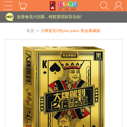
家長樂了!「風車書版集團暨FOOD超人企業總部」目前正興建中!
批發會員大招募，輕鬆實現財富自由!
如需更改或重開發票 需在訂單成立三天內通知客服 寄回發票需附上回郵郵票
首頁
➙
大牌駕到2倍plus poker-黃金典藏版
老師您好!!幼教會員火熱招募中~
海外購物免煩惱！點我查看『海外購物流程說明』
家長樂了!「風車書版集團暨FOOD超人企業總部」目前正興建中!
批發會員大招募，輕鬆實現財富自由!
HOT
如需更改或重開發票 需在訂單成立三天內通知客服 寄回發票需附上回郵郵票
老師您好!!幼教會員火熱招募中~
海外購物免煩惱！點我查看『海外購物流程說明』