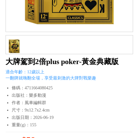
大牌駕到2倍plus poker-黃金典藏版
適合年齡：12歲以上
一翻牌就嗨翻全場，享受最刺激的大牌對戰樂趣
條碼：4711664080425
出版社：樂多動漫
作者：風車編輯群
尺寸：9x12.7x2.4cm
出版日期：2026-06-19
重量(g)：155