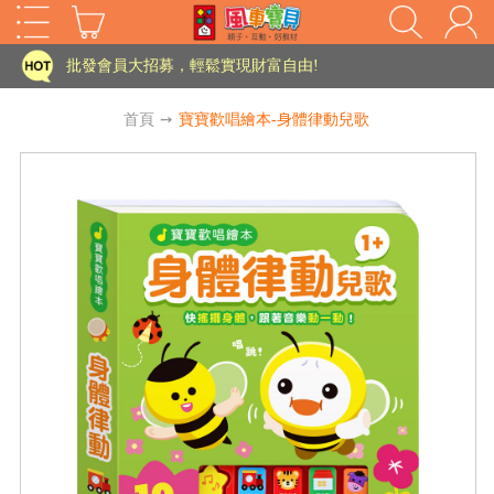
批發會員大招募，輕鬆實現財富自由!
如需更改或重開發票 需在訂單成立三天內通知客服 寄回發票需附上回郵郵票
首頁
➙
寶寶歡唱繪本-身體律動兒歌
老師您好!!幼教會員火熱招募中~
海外購物免煩惱！點我查看『海外購物流程說明』
家長樂了!「風車書版集團暨FOOD超人企業總部」目前正興建中!
批發會員大招募，輕鬆實現財富自由!
HOT
如需更改或重開發票 需在訂單成立三天內通知客服 寄回發票需附上回郵郵票
老師您好!!幼教會員火熱招募中~
海外購物免煩惱！點我查看『海外購物流程說明』