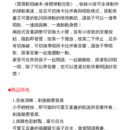
《寶寶歡唱繪本-身體律動兒歌》，收錄10首可全身動作
的律動童謠，並且可切換卡拉伴奏與唱歌模式，搭配有
趣又可愛的歌詞與律動的情境舞蹈，讓孩子可以一邊學
唱歌、一邊跳跳舞、一邊動動身體！
兩段式音量調整可切換大小聲，並有10首歌的音樂按
鈕，隨點即發聲，按第一下撥放，按第二下停止，且亦
有切換鍵，可切換導唱與卡拉伴奏音樂，讓孩子學唱
歌、跟著音樂一起搖擺動一動。
家長可在旁與孩子一起閱讀、一起聽聽歌、跟著歌詞唱
一唱，除了可以學音樂，也可以透過兒歌培養閱讀好習
慣！
■商品特色
1.音效清晰，刺激聽覺發展
小手輕輕按，即可聽到可愛又童趣的歌謠與音樂伴奏，
刺激聽覺發展。
2.插圖色彩鮮豔，吸引目光
可愛又逗趣的插圖吸引孩子目光，激發閱讀興趣。