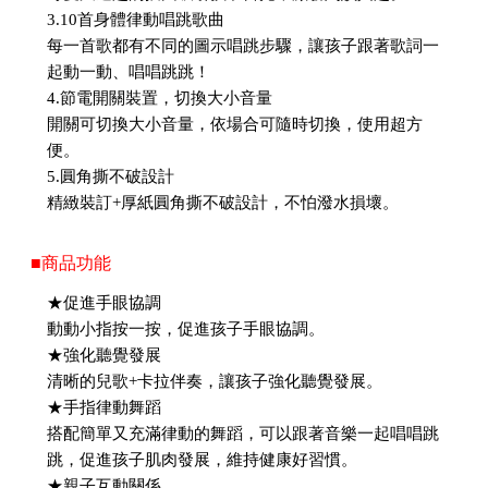
3.10首身體律動唱跳歌曲
每一首歌都有不同的圖示唱跳步驟，讓孩子跟著歌詞一
起動一動、唱唱跳跳！
4.節電開關裝置，切換大小音量
開關可切換大小音量，依場合可隨時切換，使用超方
便。
5.圓角撕不破設計
精緻裝訂+厚紙圓角撕不破設計，不怕潑水損壞。
■商品功能
★促進手眼協調
動動小指按一按，促進孩子手眼協調。
★強化聽覺發展
清晰的兒歌+卡拉伴奏，讓孩子強化聽覺發展。
★手指律動舞蹈
搭配簡單又充滿律動的舞蹈，可以跟著音樂一起唱唱跳
跳，促進孩子肌肉發展，維持健康好習慣。
★親子互動關係