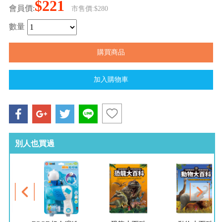
$221
會員價:
市售價:$280
數量
別人也買過