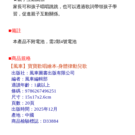
家長可和孩子唱唱跳跳，也可以透過歌詞帶領孩子學
習，促進親子互動關係。
■備註
本產品不附電池，需2顆4號電池
■商品規格
【風車】寶寶歡唱繪本-身體律動兒歌
出版社：風車圖書出版有限公司
編者：風車編輯部
適讀年齡：1歲以上
條碼：9786267496251
尺寸：15x17x2.6cm
頁數：20頁
出版時間：2025年12月
產地：中國
商品檢驗標誌：D33884