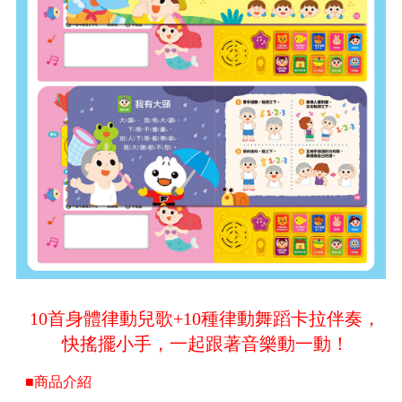
10首身體律動兒歌+10種律動舞蹈卡拉伴奏，
快搖擺小手，一起跟著音樂動一動！
■商品介紹