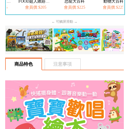
FOOD超人繽紛泡泡槍
恐龍大百科
動物大百科
:$205
會員價:$225
會員價:$225
會員價:$252
← 可觸屏滑動 →
商品特色
注意事項