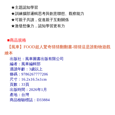
★主題認知學習
★訓練腦部邏輯思考與創意聯想、觀察能力
★可親子共讀，促進親子互動關係
★激發想像力，認知學習更有力
■商品規格
【風車】FOOD超人驚奇猜猜翻翻書-猜猜這是誰動物遊戲
繪本
出版社：風車圖書出版有限公司
編者：風車編輯部
適讀年齡：3歲以上
條碼：9786267777206
尺寸：16.2x16.5x1cm
頁數：33頁
出版時間：2026年1月
產地：台灣
商品檢驗標誌：D33884