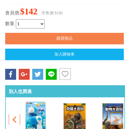
$142
會員價:
市售價:$180
數量
別人也買過