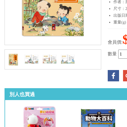
作者：
尺寸：21
出版日期：
重量(g)
會員價:
數量
別人也買過