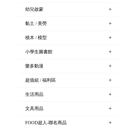
+
幼兒啟蒙
+
黏土 / 美勞
+
積木 / 模型
+
小學生圖書館
+
樂多動漫
+
超值組 / 福利區
+
生活用品
+
文具用品
+
FOOD超人-聯名商品