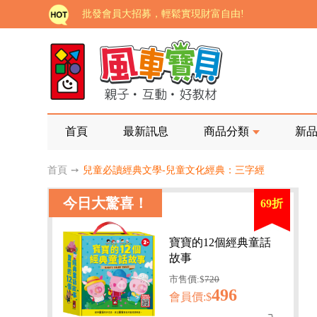
批發會員大招募，輕鬆實現財富自由!
如需更改或重開發票 需在訂單成立三天內通知客服 
老師您好!!幼教會員火熱招募中~
海外購物免煩惱！點我查看『海外購物流程說明』
家長樂了!「風車書版集團暨FOOD超人企業總部」目
首頁
最新訊息
商品分類
新
批發會員大招募，輕鬆實現財富自由!
首頁
➙
兒童必讀經典文學-兒童文化經典：三字經
如需更改或重開發票 需在訂單成立三天內通知客服 
今日大驚喜！
69折
老師您好!!幼教會員火熱招募中~
海外購物免煩惱！點我查看『海外購物流程說明』
寶寶的12個經典童話
故事
市售價:$
720
496
會員價:$