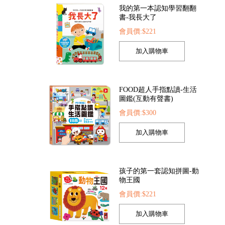
我的第一本認知學習翻翻
書-我長大了
會員價:$221
人探索點讀筆
FOOD超人繽紛泡泡槍
FOOD超人夢幻
$1422
會員價:$205
會員價:$205
FOOD超人手指點讀-生活
圖鑑(互動有聲書)
會員價:$300
孩子的第一套認知拼圖-動
物王國
會員價:$221