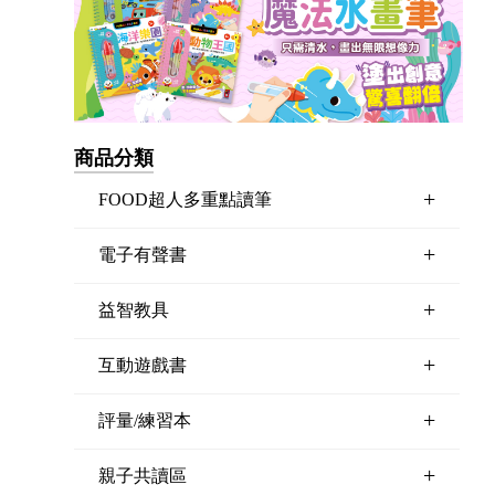
商品分類
+
FOOD超人多重點讀筆
+
電子有聲書
+
益智教具
+
互動遊戲書
+
評量/練習本
+
親子共讀區