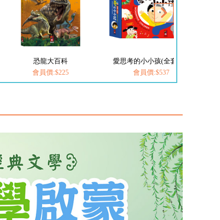
愛思考的小小孩(全套8冊)
FOOD超人-我是小醫生
會員價:$537
會員價:$252