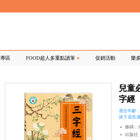
寄回發票需附上回郵郵票
前正興建中!
品專區
FOOD超人多重點讀筆
促銷活動
樂
寄回發票需附上回郵郵票
兒童
字經
適合年齡：
孩子成長
條碼：97
出版社