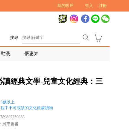
我的帳戶
登入
註冊
搜尋
多動漫
優惠券
必讀經典文學-兒童文化經典：三
3歲以上
過程中不可或缺的文化啟蒙讀物
89862239636
：風車圖書