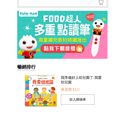
暢銷排行
我準備好上幼兒園了-我愛
幼兒園
會員價:$221