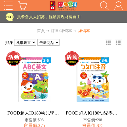
家長樂了!「風車書版集團暨FOOD超人企業總部」目前正興建中!
批發會員大招募，輕鬆實現財富自由!
如需更改或重開發票 需在訂單成立三天內通知客服 寄回發票需附上回郵郵票
首頁
➙
評量/練習本
➙
練習本
老師您好!!幼教會員火熱招募中~
排序
海外購物免煩惱！點我查看『海外購物流程說明』
家長樂了!「風車書版集團暨FOOD超人企業總部」目前正興建中!
批發會員大招募，輕鬆實現財富自由!
HOT
如需更改或重開發票 需在訂單成立三天內通知客服 寄回發票需附上回郵郵票
老師您好!!幼教會員火熱招募中~
海外購物免煩惱！點我查看『海外購物流程說明』
FOOD超人IQ180幼兒學習訓練遊戲書-ABC英文
FOOD超人IQ180幼兒學習訓練遊戲書-ㄅㄆㄇ注音
市售價:$98
市售價:$98
會員價:$75
會員價:$75