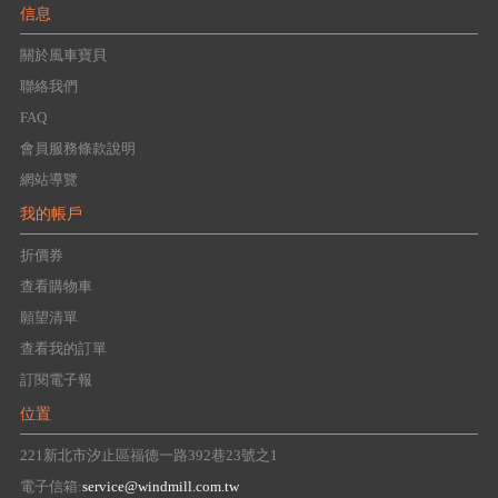
信息
關於風車寶貝
聯絡我們
FAQ
會員服務條款說明
網站導覽
我的帳戶
折價券
查看購物車
願望清單
查看我的訂單
訂閱電子報
位置
221新北市汐止區福德一路392巷23號之1
電子信箱:
service@windmill.com.tw