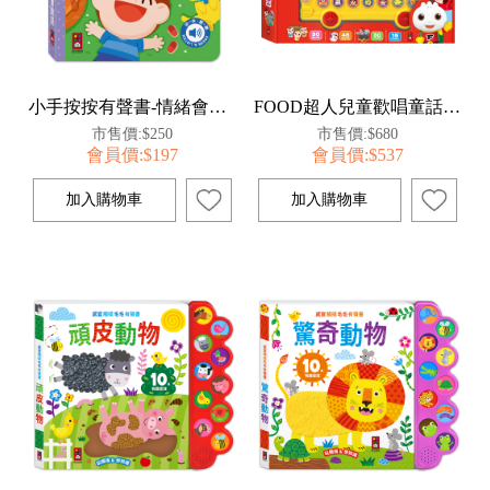
小手按按有聲書-情緒會說話
FOOD超人兒童歡唱童話巴士
市售價:$250
市售價:$680
會員價:$197
會員價:$537