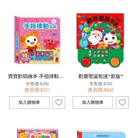
寶寶歡唱繪本-手指律動兒歌
歡樂聖誕歌謠*新版*
市售價:$280
市售價:$560
會員價:$221
會員價:$442