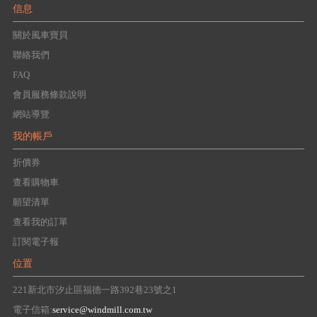
信息
關於風車寶貝
聯絡我們
FAQ
會員服務條款說明
網站導覽
我的帳戶
折價券
查看購物車
願望清單
查看我的訂單
訂閱電子報
位置
221新北市汐止區福德一路392巷23號之1
電子信箱:
service@windmill.com.tw