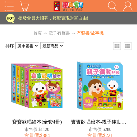
家長樂了!「風車書版集團暨FOOD超人企業總部」目前正興建中!
批發會員大招募，輕鬆實現財富自由!
如需更改或重開發票 需在訂單成立三天內通知客服 寄回發票需附上回郵郵票
首頁
➙
電子有聲書
➙
有聲書/故事機
老師您好!!幼教會員火熱招募中~
排序
海外購物免煩惱！點我查看『海外購物流程說明』
家長樂了!「風車書版集團暨FOOD超人企業總部」目前正興建中!
批發會員大招募，輕鬆實現財富自由!
HOT
如需更改或重開發票 需在訂單成立三天內通知客服 寄回發票需附上回郵郵票
老師您好!!幼教會員火熱招募中~
海外購物免煩惱！點我查看『海外購物流程說明』
寶寶歡唱繪本(全套4冊)
寶寶歡唱繪本-親子律動兒歌
市售價:$1120
市售價:$280
會員價:$884
會員價:$221