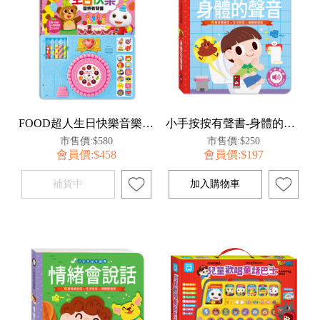
FOOD超人生日快樂音樂有聲書*新版*
小手按按有聲書-身體的聲音
市售價:$580
市售價:$250
會員價:$458
會員價:$197