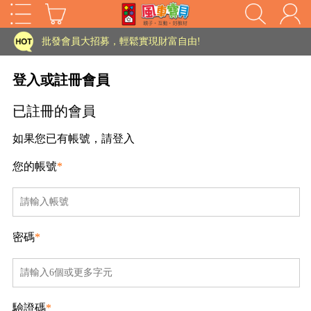
家長樂了!「風車書版集團暨FOOD超人企業總部」目前正興建中!
批發會員大招募，輕鬆實現財富自由!
如需更改或重開發票 需在訂單成立三天內通知客服 寄回發票需附上回郵郵票
登入或註冊會員
老師您好!!幼教會員火熱招募中~
已註冊的會員
海外購物免煩惱！點我查看『海外購物流程說明』
如果您已有帳號，請登入
家長樂了!「風車書版集團暨FOOD超人企業總部」目前正興建中!
您的帳號
*
批發會員大招募，輕鬆實現財富自由!
HOT
如需更改或重開發票 需在訂單成立三天內通知客服 寄回發票需附上回郵郵票
老師您好!!幼教會員火熱招募中~
密碼
*
海外購物免煩惱！點我查看『海外購物流程說明』
驗證碼
*