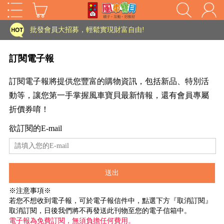
家長樂了!「風車書版集團暨FOOD超人企業總部」目前正興建中!
批發會員大招募，輕鬆實現財富自由!
如需更改或重開發票 需在訂單成立三天內通知客服 寄回發票需附上回郵郵票
訂閱電子報
老師您好!!幼教會員火熱招募中~
訂閱電子報將提供您豐富的購物資訊，包括新品、特別活
海外購物免煩惱！點我查看『海外購物流程說明』
動等，讓您第一手掌握風車寶貝最新情報，還有會員專屬
折價券唷！
家長樂了!「風車書版集團暨FOOD超人企業總部」目前正興建中!
欲訂閱的E-mail
批發會員大招募，輕鬆實現財富自由!
HOT
如需更改或重開發票 需在訂單成立三天內通知客服 寄回發票需附上回郵郵票
老師您好!!幼教會員火熱招募中~
海外購物免煩惱！點我查看『海外購物流程說明』
※注意事項※
若您不想收到電子報，可於電子報信件中，點選下方『取消訂閱』
取消訂閱，日後我們將不再發送此刊物至您的電子信箱中。
電子報為免費訂閱，無須負擔任何費用。