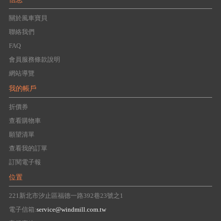
關於風車寶貝
聯絡我們
FAQ
會員服務條款說明
網站導覽
我的帳戶
折價券
查看購物車
願望清單
查看我的訂單
訂閱電子報
位置
221新北市汐止區福德一路392巷23號之1
電子信箱:
service@windmill.com.tw