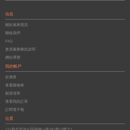
信息
關於風車寶貝
聯絡我們
FAQ
會員服務條款說明
網站導覽
我的帳戶
折價券
查看購物車
願望清單
查看我的訂單
訂閱電子報
位置
221新北市汐止區福德一路392巷23號之1