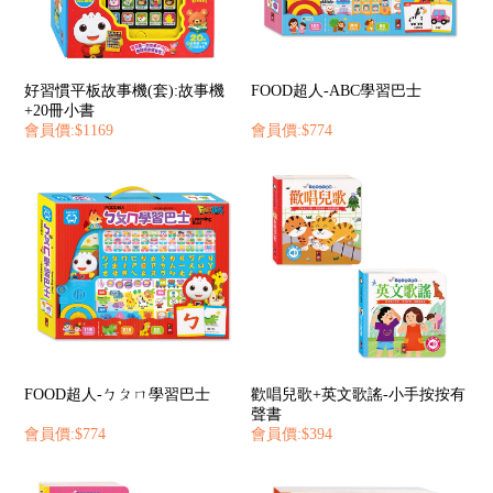
好習慣平板故事機(套):故事機
FOOD超人-ABC學習巴士
+20冊小書
會員價:$1169
會員價:$774
FOOD超人-ㄅㄆㄇ學習巴士
歡唱兒歌+英文歌謠-小手按按有
聲書
會員價:$774
會員價:$394