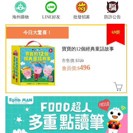
海外購物
LINE好友
批發招募
防詐公告
今日大驚喜！
69折
寶寶的12個經典童話故事
市售價:$
720
496
會員價:$