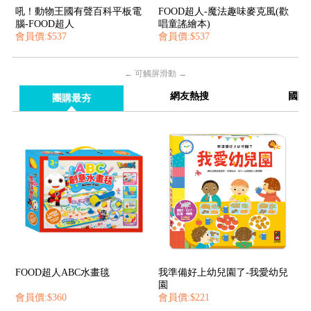
吼！動物王國有聲百科平板電
FOOD超人-魔法趣味麥克風(歡
腦-FOOD超人
唱童謠繪本)
會員價:$537
會員價:$537
← 可觸屏滑動 →
網友熱搜
國際
團購最夯
FOOD超人ABC水畫毯
我準備好上幼兒園了-我愛幼兒
園
會員價:$360
會員價:$221