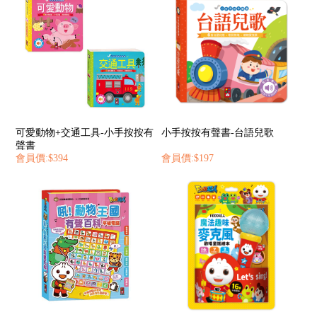
可愛動物+交通工具-小手按按有
小手按按有聲書-台語兒歌
聲書
會員價:$394
會員價:$197