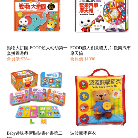
動物大拼圖-FOOD超人幼幼第一
FOOD超人創意磁力片-歡樂汽車
套拼圖遊戲
摩天輪
會員價:$284
會員價:$1090
Baby趣味學習貼貼書(4書第二
波波熊學穿衣