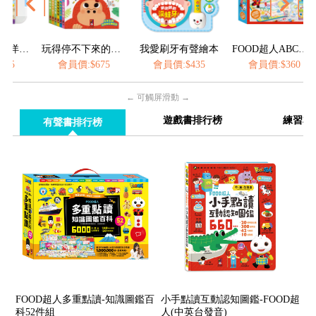
玩得停不下來的抽拉書(全套6冊)
我愛刷牙有聲繪本
FOOD超人ABC水畫毯
會員價:$675
會員價:$435
會員價:$360
← 可觸屏滑動 →
遊戲書排行榜
練習本
有聲書排行榜
FOOD超人多重點讀-知識圖鑑百
小手點讀互動認知圖鑑-FOOD超
科52件組
人(中英台發音)