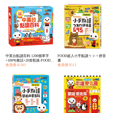
中英台點讀百科:1200個單字
FOOD超人小手點讀ㄅㄆㄇ拼音
+100句會話+20首歌謠-FOOD超
書
人
會員價:$1303
會員價:$513