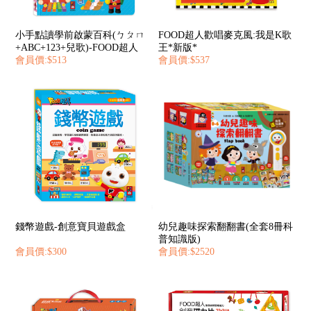
小手點讀學前啟蒙百科(ㄅㄆㄇ
FOOD超人歡唱麥克風:我是K歌
+ABC+123+兒歌)-FOOD超人
王*新版*
會員價:$513
會員價:$537
錢幣遊戲-創意寶貝遊戲盒
幼兒趣味探索翻翻書(全套8冊科
普知識版)
會員價:$300
會員價:$2520