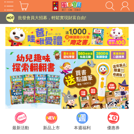
家長樂了!「風車書版集團暨FOOD超人企業總部」目前正興建中!
批發會員大招募，輕鬆實現財富自由!
如需更改或重開發票 需在訂單成立三天內通知客服 寄回發票需附上回郵郵票
老師您好!!幼教會員火熱招募中~
海外購物免煩惱！點我查看『海外購物流程說明』
家長樂了!「風車書版集團暨FOOD超人企業總部」目前正興建中!
批發會員大招募，輕鬆實現財富自由!
HOT
如需更改或重開發票 需在訂單成立三天內通知客服 寄回發票需附上回郵郵票
老師您好!!幼教會員火熱招募中~
海外購物免煩惱！點我查看『海外購物流程說明』
最新活動
新品上市
本週福利
優惠券