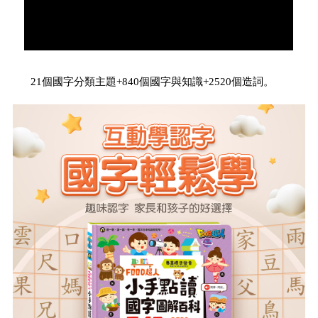
21個國字分類主題+840個國字與知識+2520個造詞。