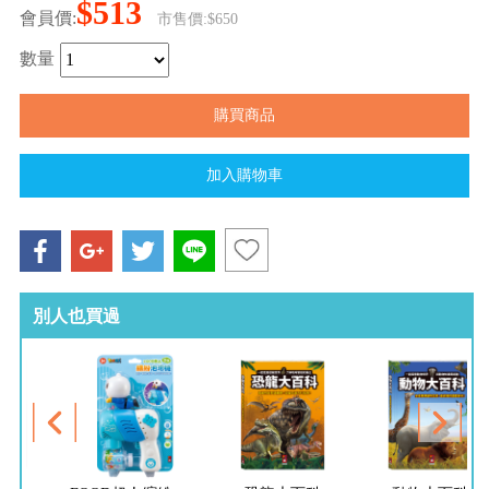
$513
會員價:
市售價:$650
數量
別人也買過