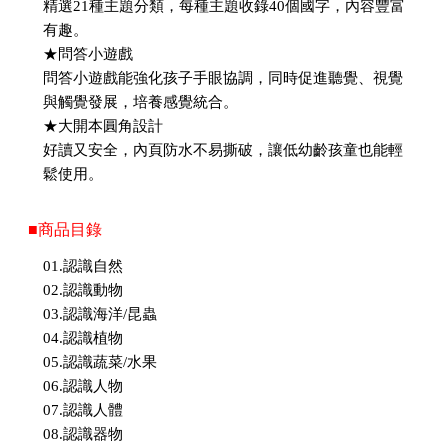
精選21種主題分類，每種主題收錄40個國字，內容豐富
有趣。
★問答小遊戲
問答小遊戲能強化孩子手眼協調，同時促進聽覺、視覺
與觸覺發展，培養感覺統合。
★大開本圓角設計
好讀又安全，內頁防水不易撕破，讓低幼齡孩童也能輕
鬆使用。
■商品目錄
01.認識自然
02.認識動物
03.認識海洋/昆蟲
04.認識植物
05.認識蔬菜/水果
06.認識人物
07.認識人體
08.認識器物