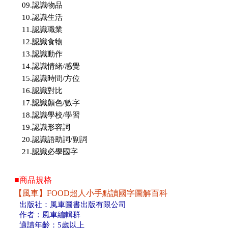
09.認識物品
10.認識生活
11.認識職業
12.認識食物
13.認識動作
14.認識情緒/感覺
15.認識時間/方位
16.認識對比
17.認識顏色/數字
18.認識學校/學習
19.認識形容詞
20.認識語助詞/副詞
21.認識必學國字
■商品規格
【風車】FOOD超人小手點讀國字圖解百科
出版社：風車圖書出版有限公司
作者：風車編輯群
適讀年齡：5歲以上