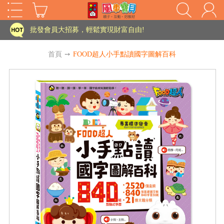
家長樂了!「風車書版集團暨FOOD超人企業總部」目前正興建中!
批發會員大招募，輕鬆實現財富自由!
如需更改或重開發票 需在訂單成立三天內通知客服 寄回發票需附上回郵郵票
首頁
➙
FOOD超人小手點讀國字圖解百科
老師您好!!幼教會員火熱招募中~
海外購物免煩惱！點我查看『海外購物流程說明』
家長樂了!「風車書版集團暨FOOD超人企業總部」目前正興建中!
批發會員大招募，輕鬆實現財富自由!
HOT
如需更改或重開發票 需在訂單成立三天內通知客服 寄回發票需附上回郵郵票
老師您好!!幼教會員火熱招募中~
海外購物免煩惱！點我查看『海外購物流程說明』