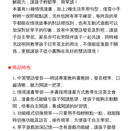
解能力，讓孩子輕鬆學、簡單讀！
本書有11種情境漫畫，加上2種生活常用句型，僅需小手
輕輕一按即能點讀，另外也附有單字練習，每跨頁的單
字都能在情境故事的對話裡找到，也有互動式遊戲可以
加深對於單字的印象，並有中英雙語發音及對照，讓孩
子自主學習。家長亦可在旁陪伴孩子一起共讀，同時補
充說明與教導孩子日常英文的用法，不僅能促進親子關
係，更能讓孩子從小薰陶在良好的雙語環境！
■ 商品特色
1. 中英雙語發音──聘請專業教科書教師，發音標準、口
齒清晰，聽力閱讀一把罩。
2. 情境漫畫學習──本書採用漫畫方式教導生活英文會
話，漫畫形式能吸引孩子閱讀慾望，使孩子能夠主動翻
閱，培養自主閱讀，養成閱讀的好習慣。
3. 功能模式切換簡單──只要用手指輕輕點一點，就能隨
時切換功能及語言，操作簡單，方便孩子自主學習。
4. 單字遊戲加深記憶──含有遊戲功能鍵，讓孩子聽發