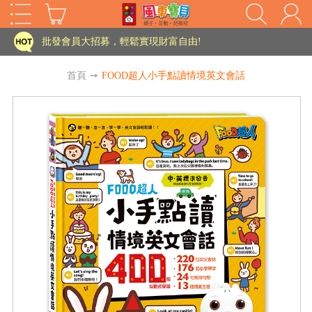
家長樂了!「風車書版集團暨FOOD超人企業總部」目前正興建中!
批發會員大招募，輕鬆實現財富自由!
如需更改或重開發票 需在訂單成立三天內通知客服 寄回發票需附上回郵郵票
首頁
➙
FOOD超人小手點讀情境英文會話
老師您好!!幼教會員火熱招募中~
海外購物免煩惱！點我查看『海外購物流程說明』
家長樂了!「風車書版集團暨FOOD超人企業總部」目前正興建中!
批發會員大招募，輕鬆實現財富自由!
HOT
如需更改或重開發票 需在訂單成立三天內通知客服 寄回發票需附上回郵郵票
老師您好!!幼教會員火熱招募中~
海外購物免煩惱！點我查看『海外購物流程說明』