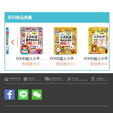
系列商品推薦
FOOD超人小手點讀台灣地圖百科
FOOD超人小手點讀國字圖解百科
FOOD超人小手點讀情境英文會話
FOOD超人小手點讀ㄅㄆㄇ拼音書
513
會員價:$513
會員價:$513
會員價:$513