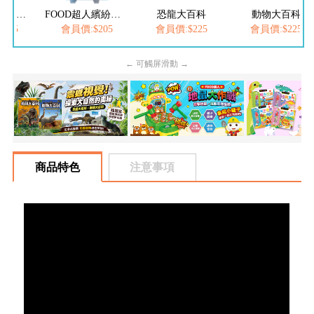
FOOD超人夢幻泡泡槍
FOOD超人繽紛泡泡槍
恐龍大百科
動物大百科
205
會員價:$205
會員價:$225
會員價:$225
← 可觸屏滑動 →
商品特色
注意事項