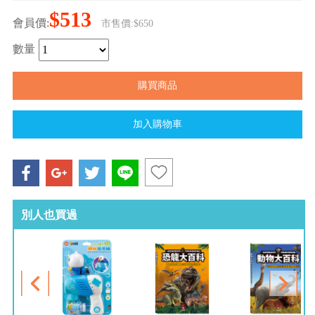
$513
會員價:
市售價:$650
數量
別人也買過