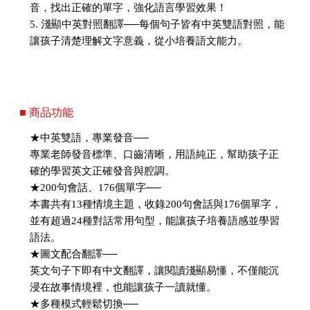
音，找出正確的單字，強化語言學習效果！
5. 淺顯中英對照翻譯──每個句子皆有中英雙語對照，能
讓孩子清楚理解文字意義，從小培養語文能力。
■ 商品功能
★中英雙語，專業發音──
專業老師發音標準、口齒清晰，用語純正，幫助孩子正
確的學習英文正確發音與腔調。
★200句會話、176個單字──
本書共有13種情境主題，收錄200句會話與176個單字，
並有超過24種對話常用句型，能讓孩子培養語感並學習
語法。
★圖文配合翻譯──
英文句子下即有中文翻譯，讓閱讀淺顯易懂，不僅能沉
浸在故事情境裡，也能讓孩子一讀就懂。
★多種模式輕鬆切換──