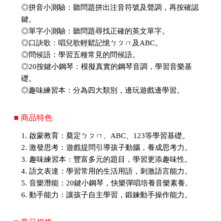
◎拼音小測驗：聽問題拼出注音符號及聲調，再按確認
鍵。
◎單字小測驗：聽問題尋找正確的英文單字。
◎口訣歌：唱兒歌輕鬆記憶ㄅㄆㄇ及ABC。
◎問候語：學習五種常見的問候語。
◎20按鍵小鋼琴：模擬真實的鋼琴音調，學習音樂基
礎。
◎趣味練習本：分為四大類別，邊玩遊戲邊學習。
■ 商品特色
1. 啟蒙教育：奠定ㄅㄆㄇ、ABC、123等學習基礎。
2. 激發思考：遊戲提問引導孩子動腦，養成思考力。
3. 趣味練習本：豐富多元的題目，學習更添趣味性。
4. 語文表達：學習常用的生活用語，刺激語言能力。
5. 音樂潛能：20鍵小鋼琴，快樂彈唱培養音樂素養。
6. 動手能力：讓孩子自主學習，鍛鍊動手操作能力。