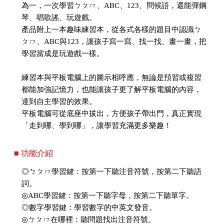
為一，一次學習ㄅㄆㄇ、ABC、123、問候語，還能彈鋼
琴、唱歌謠、玩遊戲。
產品附上一本趣味練習本，從各式各樣的題目中認識ㄅ
ㄆㄇ、ABC與123，讓孩子寫一寫、找一找、畫一畫，把
學習當成是玩遊戲一樣。
練習本與平板電腦上的圖示相呼應，無論是預習或複習
都能加強記憶力，也能讓孩子更了解平板電腦的內容，
達到自主學習的效果。
平板電腦可從底座中拔出，方便孩子帶出門，真正實現
「走到哪、學到哪」，讓學習充滿更多樂趣！
■ 功能介紹
◎ㄅㄆㄇ學習鍵：按第一下聽注音符號，按第二下聽語
詞。
◎ABC學習鍵：按第一下聽字母，按第二下聽單字。
◎數字學習鍵：學習數字的中英文發音。
◎ㄅㄆㄇ在哪裡：聽問題找出注音符號。