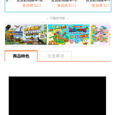
寶寶歡唱繪本-親子律動兒歌
寶寶歡唱繪本-英文律動兒歌
寶寶歡唱繪本-手指律動兒歌
寶寶歡唱繪本-身體
221
會員價:$221
會員價:$221
會員價:$221
← 可觸屏滑動 →
商品特色
注意事項