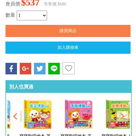
$537
會員價:
市售價:$680
數量
別人也買過