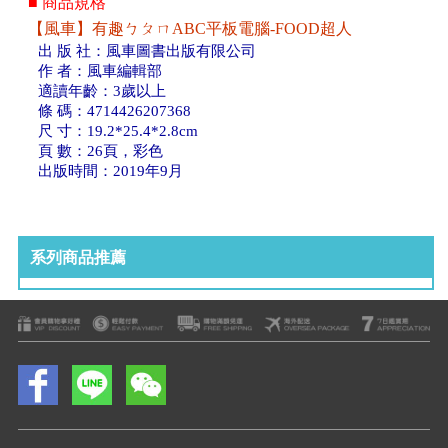
■ 商品規格
【風車】有趣ㄅㄆㄇABC平板電腦-FOOD超人
出 版 社：風車圖書出版有限公司
作 者：風車編輯部
適讀年齡：3歲以上
條 碼：4714426207368
尺 寸：19.2*25.4*2.8cm
頁 數：26頁，彩色
出版時間：2019年9月
系列商品推薦