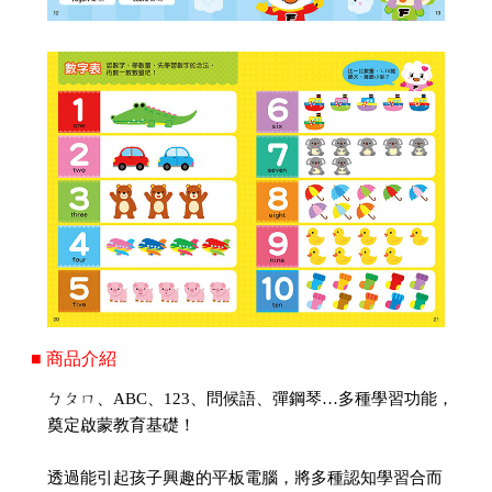
■ 商品介紹
ㄅㄆㄇ、ABC、123、問候語、彈鋼琴…多種學習功能，
奠定啟蒙教育基礎！
透過能引起孩子興趣的平板電腦，將多種認知學習合而