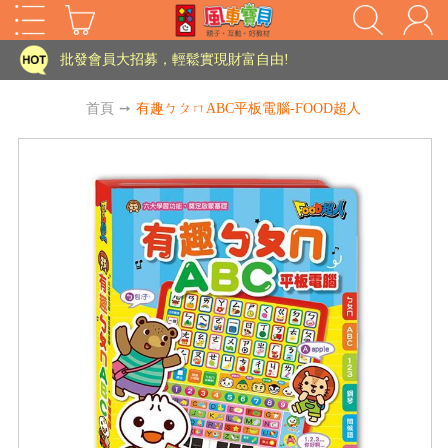
家長樂了!「風車書版集團暨FOOD超人企業總部」目前正興建中!
批發會員大招募，輕鬆實現財富自由!
如需更改或重開發票 需在訂單成立三天內通知客服 寄回發票需附上回郵郵票
首頁
➙
有趣ㄅㄆㄇABC平板電腦-FOOD超人
老師您好!!幼教會員火熱招募中~
海外購物免煩惱！點我查看『海外購物流程說明』
家長樂了!「風車書版集團暨FOOD超人企業總部」目前正興建中!
批發會員大招募，輕鬆實現財富自由!
HOT
如需更改或重開發票 需在訂單成立三天內通知客服 寄回發票需附上回郵郵票
老師您好!!幼教會員火熱招募中~
海外購物免煩惱！點我查看『海外購物流程說明』