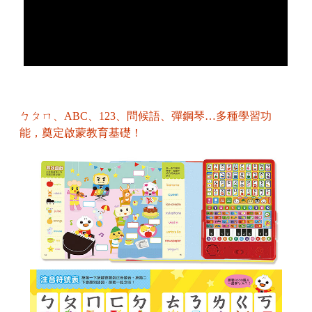
ㄅㄆㄇ、ABC、123、問候語、彈鋼琴…多種學習功
能，奠定啟蒙教育基礎！