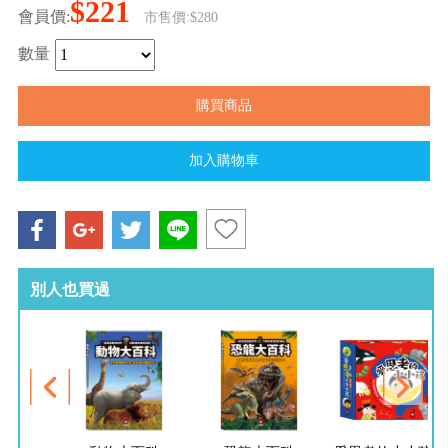
$221
會員價:
市售價:$280
數量
別人也買過