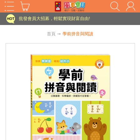
家長樂了!「風車書版集團暨FOOD超人企業總部」目前正興建中!
批發會員大招募，輕鬆實現財富自由!
如需更改或重開發票 需在訂單成立三天內通知客服 寄回發票需附上回郵郵票
首頁
➙
學前拼音與閱讀
老師您好!!幼教會員火熱招募中~
海外購物免煩惱！點我查看『海外購物流程說明』
家長樂了!「風車書版集團暨FOOD超人企業總部」目前正興建中!
批發會員大招募，輕鬆實現財富自由!
HOT
如需更改或重開發票 需在訂單成立三天內通知客服 寄回發票需附上回郵郵票
老師您好!!幼教會員火熱招募中~
海外購物免煩惱！點我查看『海外購物流程說明』