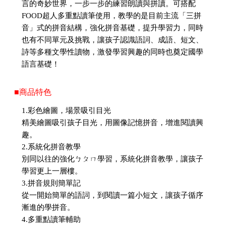
言的奇妙世界，一步一步的練習朗讀與拼讀。可搭配
FOOD超人多重點讀筆使用，教學的是目前主流「三拼
音」式的拼音結構，強化拼音基礎，提升學習力，同時
也有不同單元及挑戰，讓孩子認識語詞、成語、短文、
詩等多種文學性讀物，激發學習興趣的同時也奠定國學
語言基礎！
■商品特色
1.彩色繪圖，場景吸引目光
精美繪圖吸引孩子目光，用圖像記憶拼音，增進閱讀興
趣。
2.系統化拼音教學
別同以往的強化ㄅㄆㄇ學習，系統化拼音教學，讓孩子
學習更上一層樓。
3.拼音規則簡單記
從一開始簡單的語詞，到閱讀一篇小短文，讓孩子循序
漸進的學拼音。
4.多重點讀筆輔助