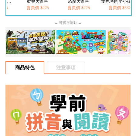
FOOD超人夢幻泡泡槍
動物大百科
恐龍大百科
愛思考的小小孩(全
205
會員價:$225
會員價:$225
會員價:$537
← 可觸屏滑動 →
商品特色
注意事項