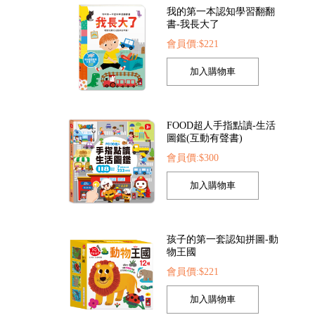
我的第一本認知學習翻翻
書-我長大了
會員價:$221
索點讀筆
FOOD超人夢幻泡泡槍
FOOD超人繽紛泡泡
22
會員價:$205
會員價:$205
FOOD超人手指點讀-生活
圖鑑(互動有聲書)
會員價:$300
孩子的第一套認知拼圖-動
物王國
會員價:$221