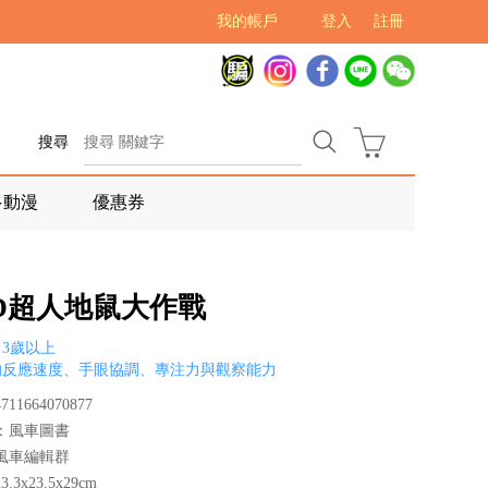
我的帳戶
登入
註冊
搜尋
多動漫
優惠券
OD超人地鼠大作戰
3歲以上
的反應速度、手眼協調、專注力與觀察能力
11664070877
：風車圖書
風車編輯群
.3x23.5x29cm