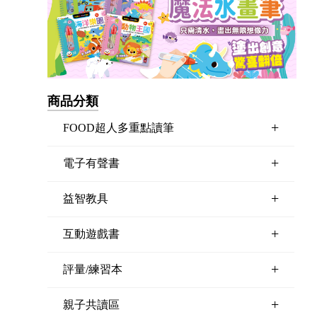
商品分類
+
FOOD超人多重點讀筆
+
電子有聲書
+
益智教具
+
互動遊戲書
+
評量/練習本
+
親子共讀區