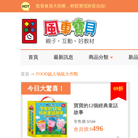
批發會員大招募，輕鬆實現財富自由!
如需更改或重開發票 需在訂單成立三天內通知客服 
老師您好!!幼教會員火熱招募中~
海外購物免煩惱！點我查看『海外購物流程說明』
家長樂了!「風車書版集團暨FOOD超人企業總部」目
首頁
最新訊息
商品分類
新
批發會員大招募，輕鬆實現財富自由!
首頁
➙
FOOD超人地鼠大作戰
如需更改或重開發票 需在訂單成立三天內通知客服 
今日大驚喜！
69折
老師您好!!幼教會員火熱招募中~
海外購物免煩惱！點我查看『海外購物流程說明』
寶寶的12個經典童話
故事
市售價:$
720
496
會員價:$