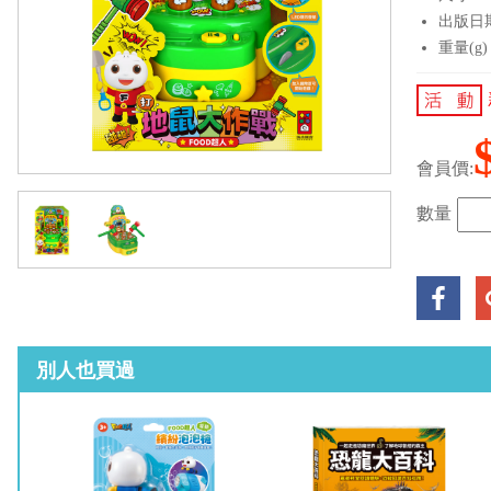
出版日期：
重量(g)
會員價:
數量
別人也買過