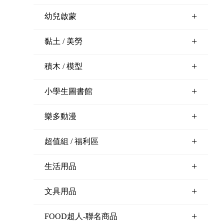
+
幼兒啟蒙
+
黏土 / 美勞
+
積木 / 模型
+
小學生圖書館
+
樂多動漫
+
超值組 / 福利區
+
生活用品
+
文具用品
+
FOOD超人-聯名商品