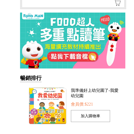
暢銷排行
我準備好上幼兒園了-我愛
幼兒園
會員價:$221