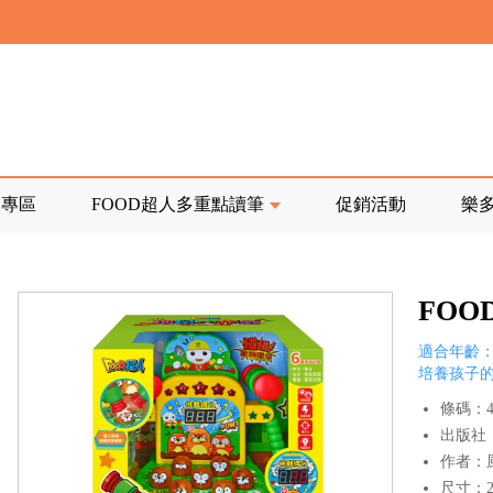
寄回發票需附上回郵郵票
前正興建中!
品專區
FOOD超人多重點讀筆
促銷活動
樂
寄回發票需附上回郵郵票
FO
適合年齡：
培養孩子
條碼：47
出版社
作者：
尺寸：23