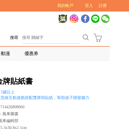
我的帳戶
登入
註冊
搜尋
多動漫
優惠券
金牌貼紙書
3歲以上
育思維互動遊戲搭配獎牌與貼紙，幫助孩子開發腦力
14426808060
：風車圖書
風車編輯部
3x30.8x2.1cm