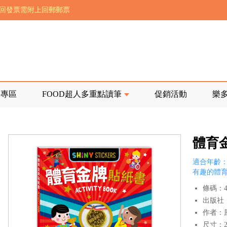
前正興建中!
寄回發票需附上回郵郵票
品專區
FOOD超人多重點讀筆
促銷活動
樂
體育
適合年齡：
有趣的體
條碼：47
出版社
作者：
尺寸：25.