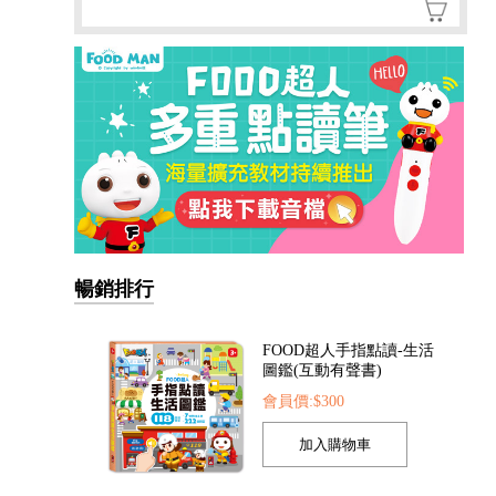
暢銷排行
FOOD超人手指點讀-生活
圖鑑(互動有聲書)
會員價:$300