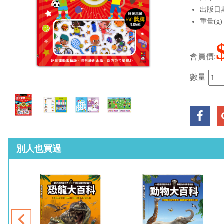
出版日期：
重量(g)
會員價:
數量
別人也買過