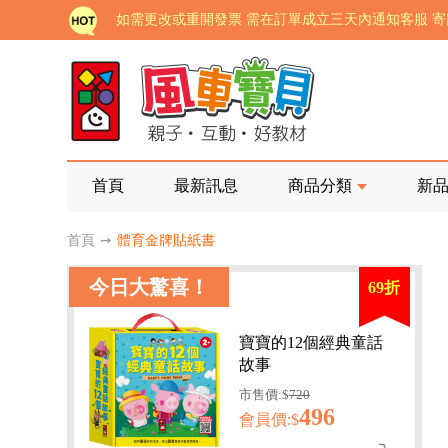
老師您好!!幼教會員火熱招募中~
海外購物免煩惱！點我查看『海外購物流程說明』
家長樂了!「風車書版集團暨FOOD超人企業總部」目
批發會員大招募，輕鬆實現財富自由!
如需更改或重開發票 需在訂單成立三天內通知客服 
首頁
最新訊息
商品分類
新
老師您好!!幼教會員火熱招募中~
首頁
➙
體育金牌貼紙書
海外購物免煩惱！點我查看『海外購物流程說明』
今日大驚喜！
69折
寶寶的12個經典童話
故事
市售價:$
720
496
會員價:$