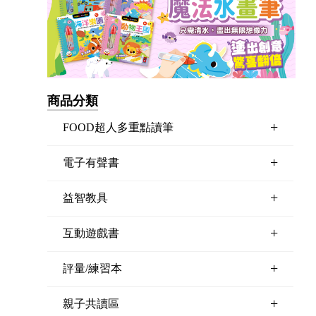
商品分類
+
FOOD超人多重點讀筆
+
電子有聲書
+
益智教具
+
互動遊戲書
+
評量/練習本
+
親子共讀區