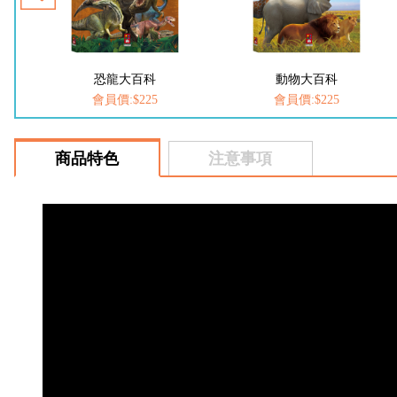
動物大百科
愛思考的小小孩(全套8冊)
會員價:$225
會員價:$537
商品特色
注意事項