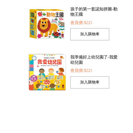
孩子的第一套認知拼圖-動
物王國
會員價:$221
幻泡泡槍
FOOD超人繽紛泡泡槍
恐龍大百科
05
會員價:$205
會員價:$225
我準備好上幼兒園了-我愛
幼兒園
會員價:$221
我的第一本認知學習翻翻
書-我長大了
會員價:$221