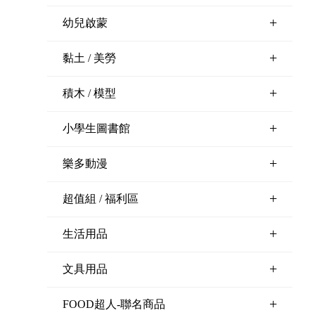
+
幼兒啟蒙
+
黏土 / 美勞
+
積木 / 模型
+
小學生圖書館
+
樂多動漫
+
超值組 / 福利區
+
生活用品
+
文具用品
+
FOOD超人-聯名商品