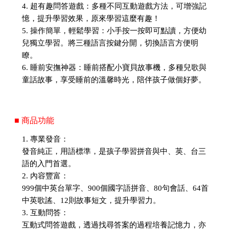
4. 超有趣問答遊戲：多種不同互動遊戲方法，可增強記
憶，提升學習效果，原來學習這麼有趣！
5. 操作簡單，輕鬆學習：小手按一按即可點讀，方便幼
兒獨立學習。將三種語言按鍵分開，切換語言方便明
瞭。
6. 睡前安撫神器：睡前搭配小寶貝故事機，多種兒歌與
童話故事，享受睡前的溫馨時光，陪伴孩子做個好夢。
■ 商品功能
1. 專業發音：
發音純正，用語標準，是孩子學習拼音與中、英、台三
語的入門首選。
2. 內容豐富：
999個中英台單字、900個國字語拼音、80句會話、64首
中英歌謠、12則故事短文，提升學習力。
3. 互動問答：
互動式問答遊戲，透過找尋答案的過程培養記憶力，亦