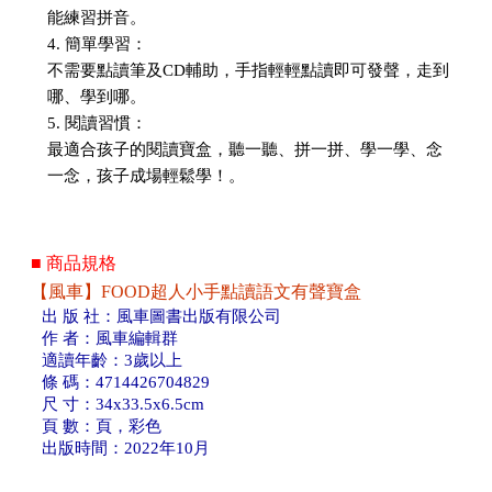
能練習拼音。
4. 簡單學習：
不需要點讀筆及CD輔助，手指輕輕點讀即可發聲，走到
哪、學到哪。
5. 閱讀習慣：
最適合孩子的閱讀寶盒，聽一聽、拼一拼、學一學、念
一念，孩子成場輕鬆學！。
■ 商品規格
【風車】FOOD超人小手點讀語文有聲寶盒
出 版 社：風車圖書出版有限公司
作 者：風車編輯群
適讀年齡：3歲以上
條 碼：4714426704829
尺 寸：34x33.5x6.5cm
頁 數：頁，彩色
出版時間：2022年10月