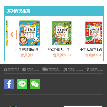
系列商品推薦
FOOD超人小手點讀ㄅㄆㄇ拼音書
小手點讀學前啟蒙百科(ㄅㄆㄇ+ABC+123+兒歌)-FOOD超人
FOOD超人小手點讀必學大全(唐詩+三字經+弟子規)
小手點讀互動認知圖鑑-FOOD超人(中英台發音)
513
會員價:$513
會員價:$513
會員價:$513