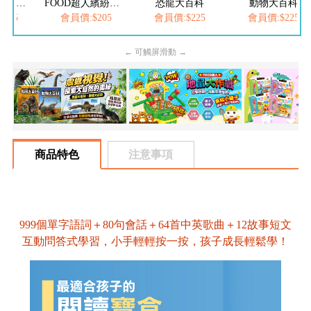
FOOD超人夢幻泡泡槍
FOOD超人繽紛泡泡槍
恐龍大百科
動物大百科
205
會員價:$205
會員價:$225
會員價:$225
← 可觸屏滑動 →
商品特色
注意事項
999個單字語詞＋80句會話＋64首中英歌曲＋12故事短文
互動問答式學習，小手輕輕按一按，孩子成長輕鬆學！