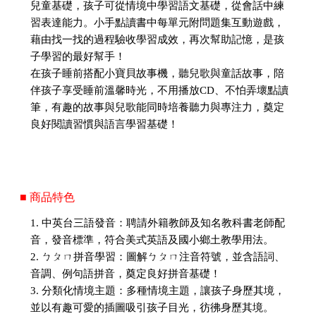
兒童基礎，孩子可從情境中學習語文基礎，從會話中練
習表達能力。小手點讀書中每單元附問題集互動遊戲，
藉由找一找的過程驗收學習成效，再次幫助記憶，是孩
子學習的最好幫手！
在孩子睡前搭配小寶貝故事機，聽兒歌與童話故事，陪
伴孩子享受睡前溫馨時光，不用播放CD、不怕弄壞點讀
筆，有趣的故事與兒歌能同時培養聽力與專注力，奠定
良好閱讀習慣與語言學習基礎！
■ 商品特色
1. 中英台三語發音：聘請外籍教師及知名教科書老師配
音，發音標準，符合美式英語及國小鄉土教學用法。
2. ㄅㄆㄇ拼音學習：圖解ㄅㄆㄇ注音符號，並含語詞、
音調、例句語拼音，奠定良好拼音基礎！
3. 分類化情境主題：多種情境主題，讓孩子身歷其境，
並以有趣可愛的插圖吸引孩子目光，彷彿身歷其境。