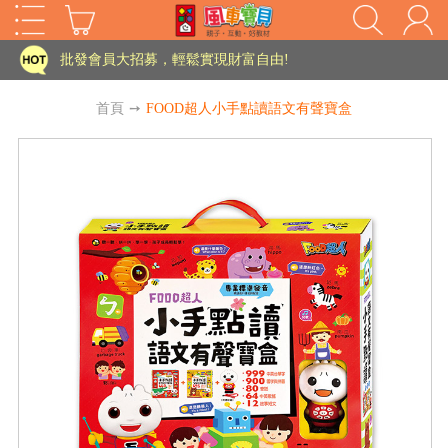
家長樂了!「風車書版集團暨FOOD超人企業總部」目前正興建中!
批發會員大招募，輕鬆實現財富自由!
如需更改或重開發票 需在訂單成立三天內通知客服 寄回發票需附上回郵郵票
首頁
➙
FOOD超人小手點讀語文有聲寶盒
老師您好!!幼教會員火熱招募中~
海外購物免煩惱！點我查看『海外購物流程說明』
家長樂了!「風車書版集團暨FOOD超人企業總部」目前正興建中!
批發會員大招募，輕鬆實現財富自由!
HOT
如需更改或重開發票 需在訂單成立三天內通知客服 寄回發票需附上回郵郵票
老師您好!!幼教會員火熱招募中~
海外購物免煩惱！點我查看『海外購物流程說明』