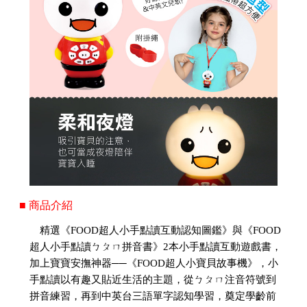
■ 商品介紹
精選《FOOD超人小手點讀互動認知圖鑑》與《FOOD
超人小手點讀ㄅㄆㄇ拼音書》2本小手點讀互動遊戲書，
加上寶寶安撫神器──《FOOD超人小寶貝故事機》，小
手點讀以有趣又貼近生活的主題，從ㄅㄆㄇ注音符號到
拼音練習，再到中英台三語單字認知學習，奠定學齡前