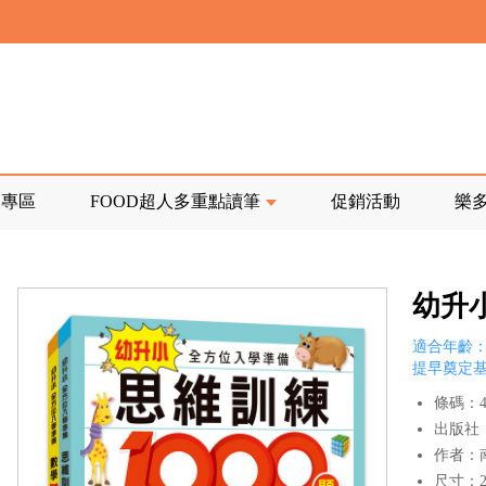
寄回發票需附上回郵郵票
前正興建中!
品專區
FOOD超人多重點讀筆
促銷活動
樂
寄回發票需附上回郵郵票
幼升
適合年齡：
提早奠定
條碼：47
出版社
作者：
尺寸：24