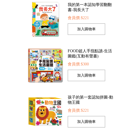
我的第一本認知學習翻翻
書-我長大了
會員價:$221
全套8冊)
FOOD超人探索點讀筆
FOOD超人繽紛泡泡
37
會員價:$1422
會員價:$205
FOOD超人手指點讀-生活
圖鑑(互動有聲書)
會員價:$300
孩子的第一套認知拼圖-動
物王國
會員價:$221