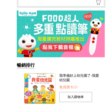
暢銷排行
我準備好上幼兒園了-我愛
幼兒園
會員價:$221