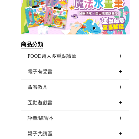
商品分類
+
FOOD超人多重點讀筆
+
電子有聲書
+
益智教具
+
互動遊戲書
+
評量/練習本
+
親子共讀區