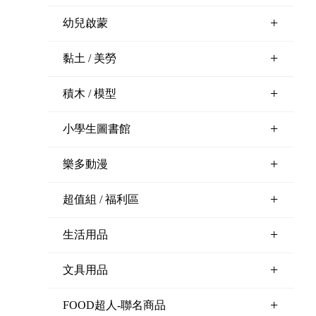
+
幼兒啟蒙
+
黏土 / 美勞
+
積木 / 模型
+
小學生圖書館
+
樂多動漫
+
超值組 / 福利區
+
生活用品
+
文具用品
+
FOOD超人-聯名商品