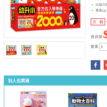
出版日期：
重量(g)
會員價:
數量
別人也買過