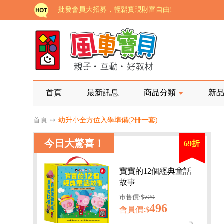
批發會員大招募，輕鬆實現財富自由!
如需更改或重開發票 需在訂單成立三天內通知客服 
老師您好!!幼教會員火熱招募中~
海外購物免煩惱！點我查看『海外購物流程說明』
家長樂了!「風車書版集團暨FOOD超人企業總部」目
首頁
最新訊息
商品分類
新
批發會員大招募，輕鬆實現財富自由!
首頁
➙
幼升小全方位入學準備(2冊一套)
如需更改或重開發票 需在訂單成立三天內通知客服 
今日大驚喜！
69折
老師您好!!幼教會員火熱招募中~
海外購物免煩惱！點我查看『海外購物流程說明』
寶寶的12個經典童話
故事
市售價:$
720
496
會員價:$