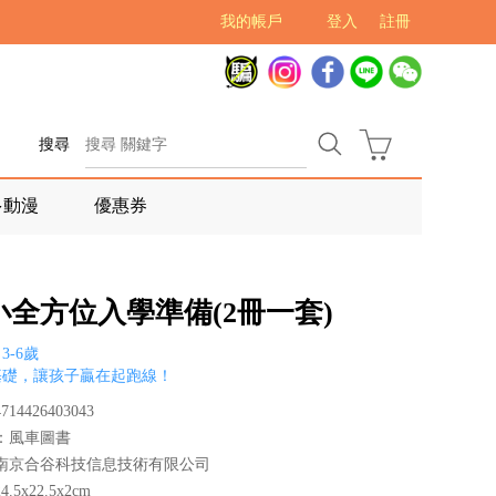
我的帳戶
登入
註冊
搜尋
多動漫
優惠券
小全方位入學準備(2冊一套)
3-6歲
基礎，讓孩子贏在起跑線！
14426403043
：風車圖書
南京合谷科技信息技術有限公司
.5x22.5x2cm