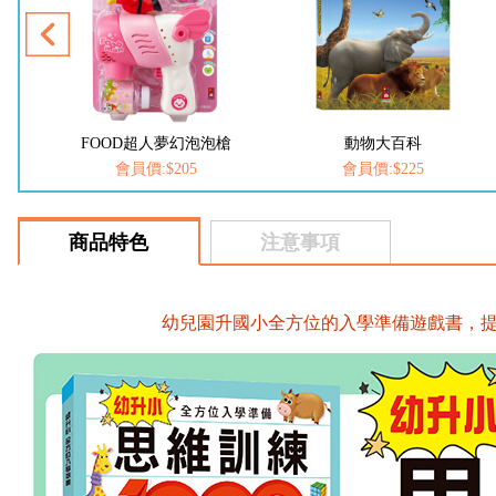
槍
FOOD超人夢幻泡泡槍
動物大百科
會員價:$205
會員價:$225
商品特色
注意事項
幼兒園升國小全方位的入學準備遊戲書，