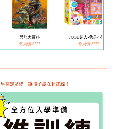
恐龍大百科
FOOD超人-我是小護士
會員價:$225
會員價:$252
提早奠定基礎，讓孩子贏在起跑線！