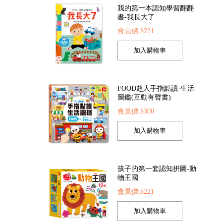
索點讀筆
FOOD超人繽紛泡泡槍
FOOD超人夢幻泡泡
FOOD超人手指點讀-生活
22
會員價:$205
會員價:$205
圖鑑(互動有聲書)
會員價:$300
孩子的第一套認知拼圖-動
物王國
會員價:$221