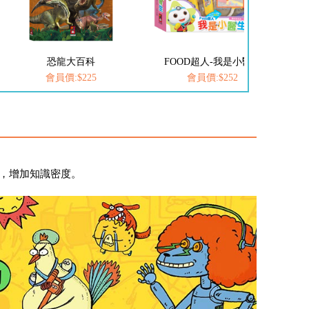
FOOD超人-我是小醫生
愛思考的小小孩(全套8冊)
會員價:$252
會員價:$537
，增加知識密度。