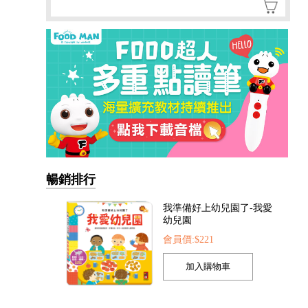
我準備好上幼兒園了-我愛
幼兒園
暢銷排行
會員價:$221
我的第一本認知學習翻翻
書-我長大了
會員價:$221