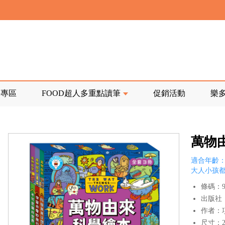
寄回發票需附上回郵郵票
前正興建中!
品專區
FOOD超人多重點讀筆
促銷活動
樂
寄回發票需附上回郵郵票
萬物由
適合年齡：
大人小孩
條碼：97
出版社
作者：
尺寸：21