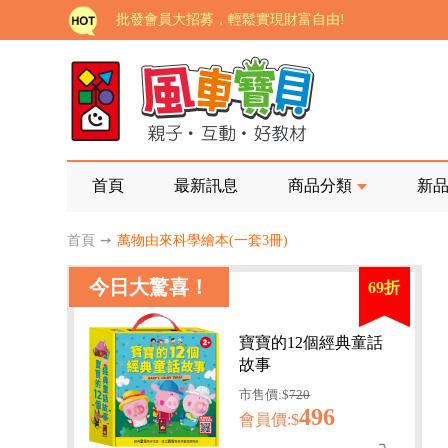
批發會員大招募，輕鬆實現財富自由!
如需更改或重開發票 需在訂單成立三天內通知客服 
老師您好!!幼教會員火熱招募中~
海外購物免煩惱！點我查看『海外購物流程說明』
家長樂了!「風車書版集團暨FOOD超人企業總部」目
首頁
最新訊息
商品分類
新
批發會員大招募，輕鬆實現財富自由!
首頁
➙
萬物由來科學繪本(一套3冊)
如需更改或重開發票 需在訂單成立三天內通知客服 
今日大驚喜！
69折
老師您好!!幼教會員火熱招募中~
海外購物免煩惱！點我查看『海外購物流程說明』
寶寶的12個經典童話
故事
市售價:$
720
496
會員價:$