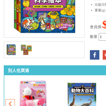
出版日期：
重量(g)
會員價:
數量
別人也買過