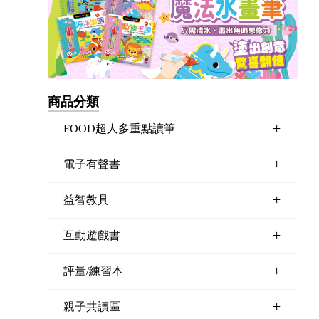
商品分類
+
FOOD超人多重點讀筆
+
電子有聲書
+
益智教具
+
互動遊戲書
+
評量/練習本
+
親子共讀區