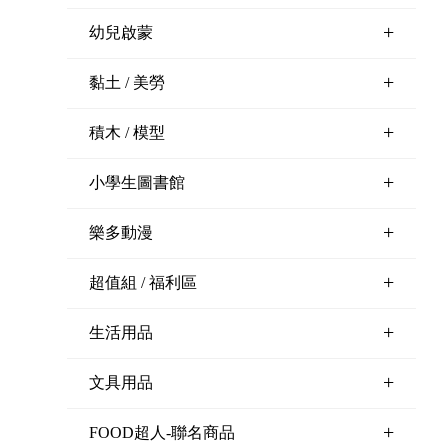
+
幼兒啟蒙
+
黏土 / 美勞
+
積木 / 模型
+
小學生圖書館
+
樂多動漫
+
超值組 / 福利區
+
生活用品
+
文具用品
+
FOOD超人-聯名商品