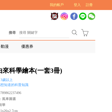
我的帳戶
登入
註冊
搜尋
多動漫
優惠券
來科學繪本(一套3冊)
3歲以上
都想知道的科普知識
89862237496
：風車圖書
項華
x26x2.7cm