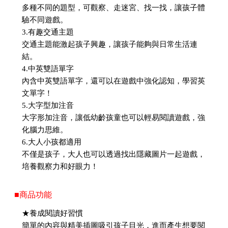
多種不同的題型，可觀察、走迷宮、找一找，讓孩子體
驗不同遊戲。
3.有趣交通主題
交通主題能激起孩子興趣，讓孩子能夠與日常生活連
結。
4.中英雙語單字
內含中英雙語單字，還可以在遊戲中強化認知，學習英
文單字！
5.大字型加注音
大字形加注音，讓低幼齡孩童也可以輕易閱讀遊戲，強
化腦力思維。
6.大人小孩都適用
不僅是孩子，大人也可以透過找出隱藏圖片一起遊戲，
培養觀察力和好眼力！
■商品功能
★養成閱讀好習慣
簡單的內容與精美插圖吸引孩子目光，進而產生想要閱