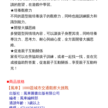
讀的慾望，在遊戲中學習。
★培養觀察力
不同的題型能培養孩子的觀察力，同時也能訓練眼力和
識別能力。
★開發大腦思維
多變題型與情境內容，可以讓孩子身歷其境，同時培養
專注力、思考力、耐心與細心度，全方面開發大腦思
維。
★促進親子互動關係
家長可以在旁協助孩子訓練，或者一起找一找，並在完
成後協助對答案，促進親子互動關係，享受親子互動時
光！
■商品規格
【風車】1000題城市交通觀察大挑戰
出版社：風車圖書出版有限公司
編者：風車編輯部
適讀年齡：3歲以上
條碼：4714426403371