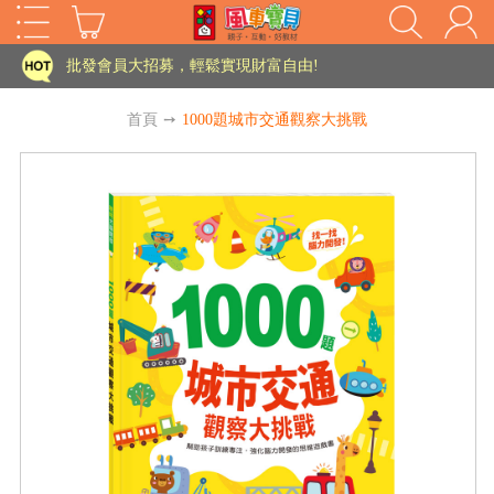
家長樂了!「風車書版集團暨FOOD超人企業總部」目前正興建中!
批發會員大招募，輕鬆實現財富自由!
如需更改或重開發票 需在訂單成立三天內通知客服 寄回發票需附上回郵郵票
首頁
➙
1000題城市交通觀察大挑戰
老師您好!!幼教會員火熱招募中~
海外購物免煩惱！點我查看『海外購物流程說明』
家長樂了!「風車書版集團暨FOOD超人企業總部」目前正興建中!
批發會員大招募，輕鬆實現財富自由!
HOT
如需更改或重開發票 需在訂單成立三天內通知客服 寄回發票需附上回郵郵票
老師您好!!幼教會員火熱招募中~
海外購物免煩惱！點我查看『海外購物流程說明』