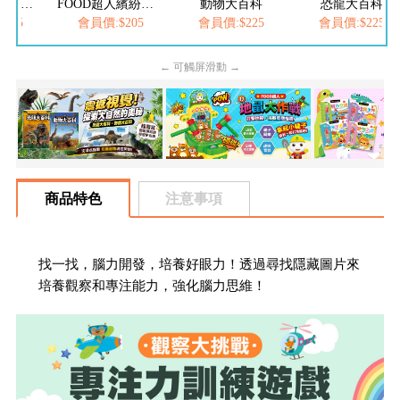
FOOD超人夢幻泡泡槍
FOOD超人繽紛泡泡槍
動物大百科
恐龍大百科
205
會員價:$205
會員價:$225
會員價:$225
← 可觸屏滑動 →
商品特色
注意事項
找一找，腦力開發，培養好眼力！透過尋找隱藏圖片來
培養觀察和專注能力，強化腦力思維！