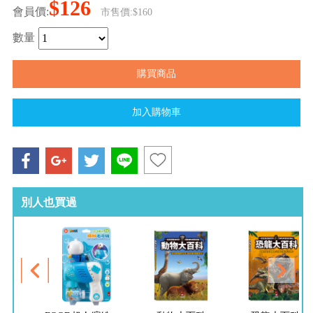
$126
會員價:
市售價:$160
數量
別人也買過