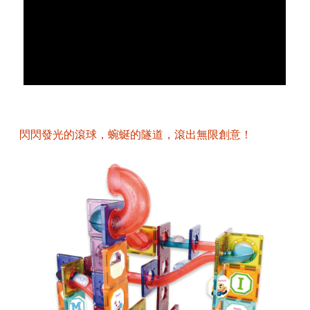
閃閃發光的滾球，蜿蜒的隧道，滾出無限創意！