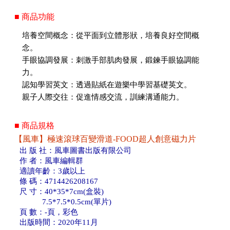
■ 商品功能
培養空間概念：從平面到立體形狀，培養良好空間概
念。
手眼協調發展：刺激手部肌肉發展，鍛鍊手眼協調能
力。
認知學習英文：透過貼紙在遊樂中學習基礎英文。
親子人際交往：促進情感交流，訓練溝通能力。
■ 商品規格
【風車】極速滾球百變滑道-FOOD超人創意磁力片
出 版 社：風車圖書出版有限公司
作 者：風車編輯群
適讀年齡：3歲以上
條 碼：4714426208167
尺 寸：40*35*7cm(盒裝)
7.5*7.5*0.5cm(單片)
頁 數：-頁，彩色
出版時間：2020年11月