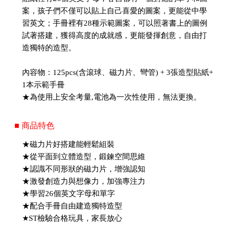
案，孩子們不僅可以貼上自己喜愛的圖案，更能從中學
習英文；手冊裡有28種示範圖案，可以照著書上的圖例
試著搭建，獲得高度的成就感，更能發揮創意，自由打
造獨特的造型。
內容物：125pcs(含滾球、磁力片、彎管) + 3張造型貼紙+
1本示範手冊
★為使用上安全考量,電池為一次性使用，無法更換。
■ 商品特色
★磁力片好搭建能輕鬆組裝
★從平面到立體造型，鍛鍊空間思維
★認識不同形狀的磁力片，增強認知
★激發創造力與想像力，加強專注力
★學習26個英文字母和單字
★配合手冊自由建造獨特造型
★ST檢驗合格玩具，家長放心