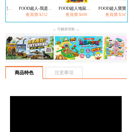
FOOD超人-我是小護士
FOOD超人-我是小醫生
FOOD超人地鼠大作戰
FOOD超人寶寶滾筒遊戲
252
會員價:$252
會員價:$690
會員價:$345
← 可觸屏滑動 →
商品特色
注意事項