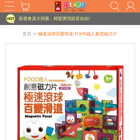
家長樂了!「風車書版集團暨FOOD超人企業總部」目前正興建中!
批發會員大招募，輕鬆實現財富自由!
如需更改或重開發票 需在訂單成立三天內通知客服 寄回發票需附上回郵郵票
首頁
➙
極速滾球百變滑道-FOOD超人創意磁力片
老師您好!!幼教會員火熱招募中~
海外購物免煩惱！點我查看『海外購物流程說明』
家長樂了!「風車書版集團暨FOOD超人企業總部」目前正興建中!
批發會員大招募，輕鬆實現財富自由!
HOT
如需更改或重開發票 需在訂單成立三天內通知客服 寄回發票需附上回郵郵票
老師您好!!幼教會員火熱招募中~
海外購物免煩惱！點我查看『海外購物流程說明』