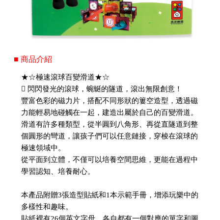
■ 商品介紹
★☆極速滾球百變滑道★☆
 閃閃發光的滾球，蜿蜒的隧道，滾出無限創意！
豐富色彩的磁力片，搭配不同形狀的簍空造型，透過磁
力能輕易地碰觸在一起，建造出屬於自己的百變滑道。
滑道有許多種類型，從半圓到八角形、再從直隧道到整
個圓形的彎道，讓孩子們可以任意鏈接，穿梭在滾球的
極速領域中。
從平面到立體，不僅可以培養空間思維，更能在過程中
學習認知、培養耐心。
本產品附贈3張造型貼紙和1本示範手冊，增添玩樂中的
多樣性和趣味。
貼紙裡有26個英文字母，各自都有一個對應的單字和圖