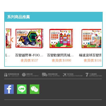
系列商品推薦
Food超人創意磁力片-百變摩天輪*新版
百變越野車-FOOD超人創意磁力片*新版*
百變歡樂閃亮城堡-FOOD超人創意磁力片
極速滾球百變滑道-FOOD超人創意磁力片
932
會員價:$537
會員價:$1090
會員價:$1169