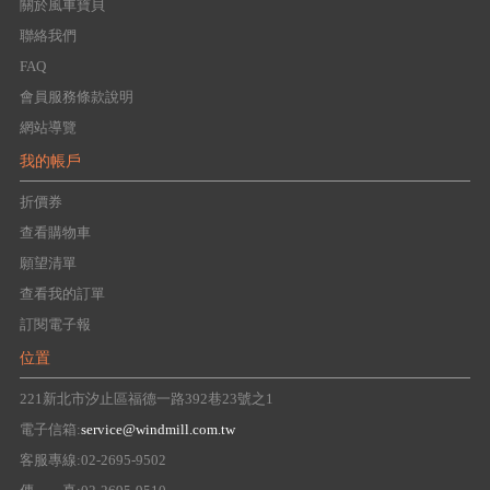
關於風車寶貝
聯絡我們
FAQ
會員服務條款說明
網站導覽
我的帳戶
折價券
查看購物車
願望清單
查看我的訂單
訂閱電子報
位置
221新北市汐止區福德一路392巷23號之1
電子信箱:
service@windmill.com.tw
客服專線:02-2695-9502