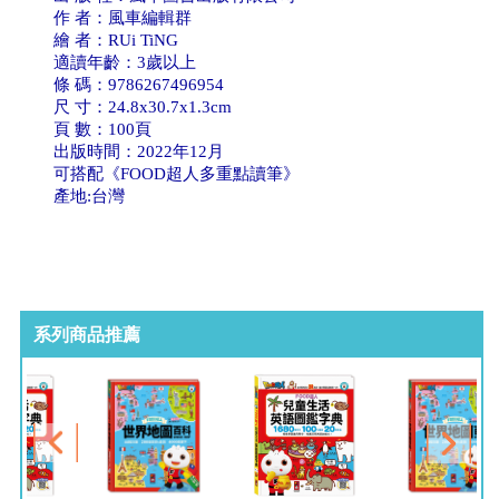
作 者：風車編輯群
繪 者：RUi TiNG
適讀年齡：3歲以上
條 碼：9786267496954
尺 寸：24.8x30.7x1.3cm
頁 數：100頁
出版時間：2022年12月
可搭配《FOOD超人多重點讀筆》
產地:台灣
系列商品推薦