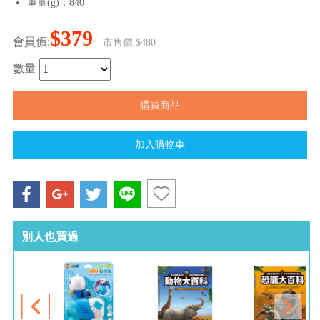
重量(g)：840
$379
會員價:
市售價:$480
數量
別人也買過