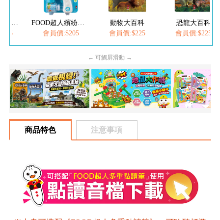
FOOD超人夢幻泡泡槍
FOOD超人繽紛泡泡槍
動物大百科
恐龍大百科
205
會員價:$205
會員價:$225
會員價:$225
← 可觸屏滑動 →
商品特色
注意事項