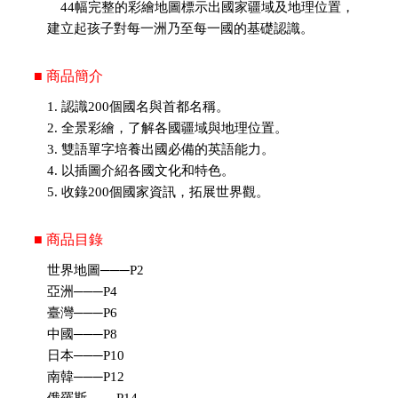
44幅完整的彩繪地圖標示出國家疆域及地理位置，
建立起孩子對每一洲乃至每一國的基礎認識。
■ 商品簡介
1. 認識200個國名與首都名稱。
2. 全景彩繪，了解各國疆域與地理位置。
3. 雙語單字培養出國必備的英語能力。
4. 以插圖介紹各國文化和特色。
5. 收錄200個國家資訊，拓展世界觀。
■ 商品目錄
世界地圖───P2
亞洲───P4
臺灣───P6
中國───P8
日本───P10
南韓───P12
俄羅斯───P14