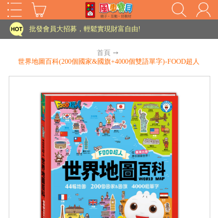
家長樂了!「風車書版集團暨FOOD超人企業總部」目前正興建中!
批發會員大招募，輕鬆實現財富自由!
如需更改或重開發票 需在訂單成立三天內通知客服 寄回發票需附上回郵郵票
首頁
➙
世界地圖百科(200個國家&國旗+4000個雙語單字)-FOOD超人
老師您好!!幼教會員火熱招募中~
海外購物免煩惱！點我查看『海外購物流程說明』
家長樂了!「風車書版集團暨FOOD超人企業總部」目前正興建中!
批發會員大招募，輕鬆實現財富自由!
HOT
如需更改或重開發票 需在訂單成立三天內通知客服 寄回發票需附上回郵郵票
老師您好!!幼教會員火熱招募中~
海外購物免煩惱！點我查看『海外購物流程說明』