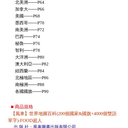
北美洲───P64
加拿大───P66
美國───P68
墨西哥───P70
南美洲───P72
巴西───P74
秘魯───P76
智利───P78
大洋洲───P80
澳大利亞───P82
紐西蘭───P84
北極地區───P86
南極洲───P88
各國國旗───P90
■ 商品規格
【風車】世界地圖百科(200個國家&國旗+4000個雙語
單字)-FOOD超人
出 版 社：風車圖書出版有限公司