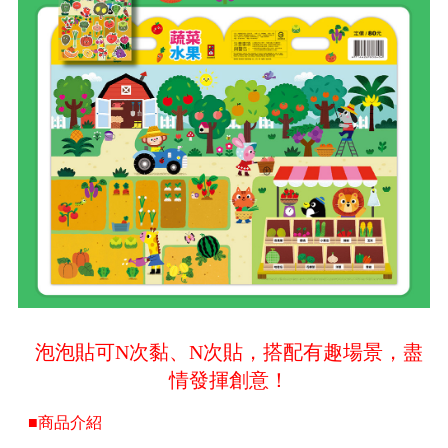
泡泡貼可N次黏、N次貼，搭配有趣場景，盡
情發揮創意！
■商品介紹