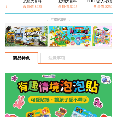
FOOD超人繽紛泡泡槍
恐龍大百科
動物大百科
FOOD超人-我是小護士
205
會員價:$225
會員價:$225
會員價:$252
← 可觸屏滑動 →
商品特色
注意事項