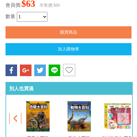
$63
會員價:
市售價:$80
數量
別人也買過