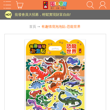
家長樂了!「風車書版集團暨FOOD超人企業總部」目前正興建中!
批發會員大招募，輕鬆實現財富自由!
如需更改或重開發票 需在訂單成立三天內通知客服 寄回發票需附上回郵郵票
首頁
➙
有趣情境泡泡貼-恐龍世界
老師您好!!幼教會員火熱招募中~
海外購物免煩惱！點我查看『海外購物流程說明』
家長樂了!「風車書版集團暨FOOD超人企業總部」目前正興建中!
批發會員大招募，輕鬆實現財富自由!
HOT
如需更改或重開發票 需在訂單成立三天內通知客服 寄回發票需附上回郵郵票
老師您好!!幼教會員火熱招募中~
海外購物免煩惱！點我查看『海外購物流程說明』