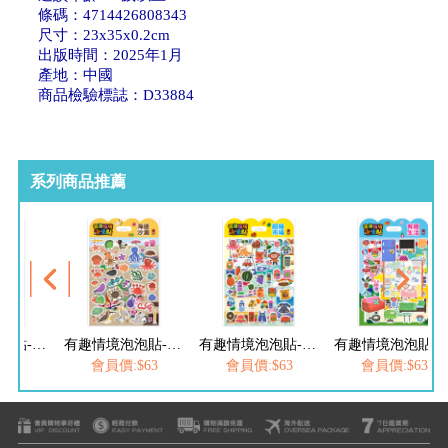
條碼：4714426808343
尺寸：23x35x0.2cm
出版時間：2025年1月
產地：中國
商品檢驗標誌：D33884
系列商品推薦
有趣情境泡泡貼-海洋樂園
有趣情境泡泡貼-海邊沙灘
有趣情境泡泡貼-超級市場
有趣情境泡泡貼-有
$63
會員價:$63
會員價:$63
會員價:$63