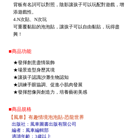
背板有名詞可以對照，陰影讓孩子可以玩配對遊戲，增
添遊戲性。
4.N次貼、N次玩
可重覆黏貼的泡泡貼，讓孩子可以自由黏貼，玩得盡
興！
■商品功能
★發揮創意盡情裝飾
★場景造型身歷其境
★讓孩子認識沙灘生物認知
★訓練手眼協調、促進小肌肉發展
★發揮想像與創造力，培養藝術美感
■商品規格
【風車】有趣情境泡泡貼-恐龍世界
出版社：風車圖書出版有限公司
編者：風車編輯部
適讀年齡：3歲以上