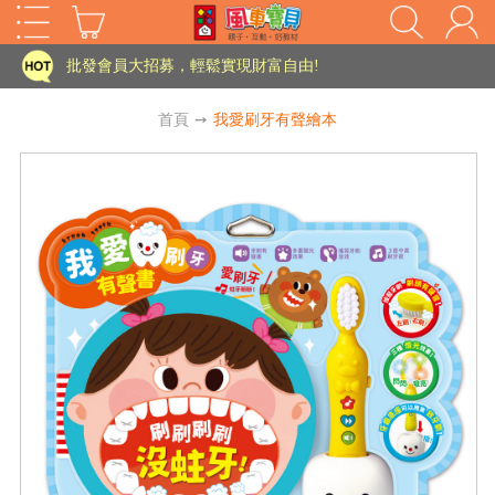
家長樂了!「風車書版集團暨FOOD超人企業總部」目前正興建中!
批發會員大招募，輕鬆實現財富自由!
如需更改或重開發票 需在訂單成立三天內通知客服 寄回發票需附上回郵郵票
首頁
➙
我愛刷牙有聲繪本
老師您好!!幼教會員火熱招募中~
海外購物免煩惱！點我查看『海外購物流程說明』
家長樂了!「風車書版集團暨FOOD超人企業總部」目前正興建中!
批發會員大招募，輕鬆實現財富自由!
HOT
如需更改或重開發票 需在訂單成立三天內通知客服 寄回發票需附上回郵郵票
老師您好!!幼教會員火熱招募中~
海外購物免煩惱！點我查看『海外購物流程說明』