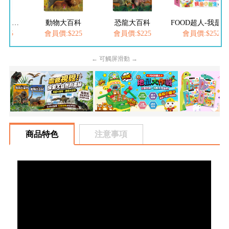
FOOD超人夢幻泡泡槍
動物大百科
恐龍大百科
FOOD超人-我是小醫生
205
會員價:$225
會員價:$225
會員價:$252
← 可觸屏滑動 →
商品特色
注意事項