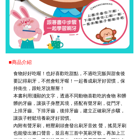
■商品介紹
食物好好吃喔！也好喜歡吃甜點，不過吃完飯與甜食後
要記得刷牙，不然會蛀牙喔！一起養成刷牙好習慣，保
持衛生，跟蛀牙說掰掰！
本書利用淺顯的文字，透過不同動物喜歡吃的食物 和髒
髒的牙齒，讓孩子身歷其境，搭配有聲牙刷，從門牙、
上排牙齒、下排牙齒，後排牙齒，建立正確刷牙步驟，
讓孩子輕鬆培養刷牙好習慣。
內附有聲牙刷，輕壓刷頭會發出刷牙音效 聲，搖晃牙刷
也能發出漱口聲音，並且有三首中英刷牙歌，再加上三