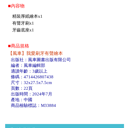
■內容物
精裝厚紙繪本x1
有聲牙刷x1
牙齒底座x1
■商品規格
【風車】我愛刷牙有聲繪本
出版社：風車圖書出版有限公司
編者：風車編輯部
適讀年齡：3歲以上
條碼：4714426807438
尺寸：32x27.5x7.5cm
頁數：22頁
出版時間：2024年7月
產地：中國
商品檢驗標誌：M33884