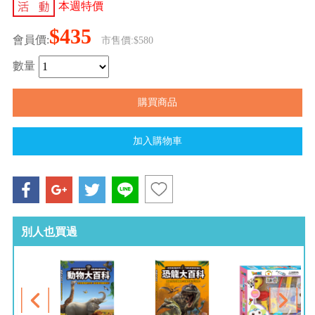
本週特價
$435
會員價:
市售價:$580
數量
別人也買過