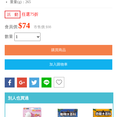
重量(g)：265
任選75折
$74
會員價:
市售價:$98
數量
別人也買過