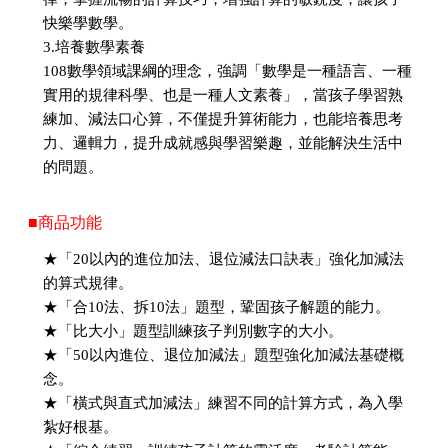
快樂學數學。
3.培養數學素養
108數學領域課綱的理念，強調「數學是一種語言、一種
實用的規律科學、也是一種人文素養」，當孩子學習熟
練加、減法口心算，不僅提升算術能力，也能培養思考
力、邏輯力，提升成就感與學習樂趣，並能解決生活中
的問題。
■商品功能
★「20以內的進位加法、退位減法口訣表」強化加減法
的算式規律。
★「合10法、拆10法」題型，鞏固孩子解題的能力。
★「比大小」題型訓練孩子判別數字的大小。
★「50以內進位、退位加減法」題型強化加減法基礎概
念。
★「橫式與直式加減法」練習不同的計算方式，為入學
紮好根基。