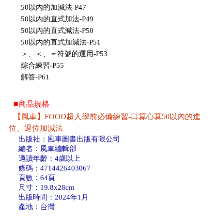
50以內的加減法-P47
50以內的直式加法-P49
50以內的直式減法-P50
50以內的直式加減法-P51
＞、＜、＝符號的運用-P53
綜合練習-P55
解答-P61
■商品規格
【風車】FOOD超人學前必備練習-口算心算50以內的進
位、退位加減法
出版社：風車圖書出版有限公司
編者：風車編輯部
適讀年齡：4歲以上
條碼：4714426403067
頁數：64頁
尺寸：19.8x28cm
出版時間：2024年1月
產地：台灣