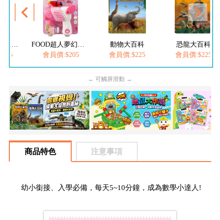
FOOD超人繽紛泡泡槍
FOOD超人夢幻泡泡槍
動物大百科
恐龍大百科
205
會員價:$205
會員價:$225
會員價:$225
← 可觸屏滑動 →
商品特色
注意事項
幼小銜接、入學必備，每天5~10分鐘，成為數學小達人!