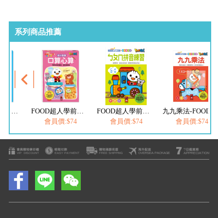
系列商品推薦
FOOD超人學前必備練習本-口算心算20以內的分解與合成運算
FOOD超人學前必備練習本-口算心算50以內的進位、退位加減法
FOOD超人學前必備練習本-ㄅㄆㄇ拼音練習
九九乘法-FOOD超人學前必備練習本
$74
會員價:$74
會員價:$74
會員價:$74