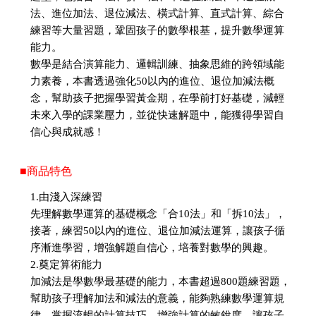
法、進位加法、退位減法、橫式計算、直式計算、綜合
練習等大量習題，鞏固孩子的數學根基，提升數學運算
能力。
數學是結合演算能力、邏輯訓練、抽象思維的跨領域能
力素養，本書透過強化50以內的進位、退位加減法概
念，幫助孩子把握學習黃金期，在學前打好基礎，減輕
未來入學的課業壓力，並從快速解題中，能獲得學習自
信心與成就感！
■商品特色
1.由淺入深練習
先理解數學運算的基礎概念「合10法」和「拆10法」，
接著，練習50以內的進位、退位加減法運算，讓孩子循
序漸進學習，增強解題自信心，培養對數學的興趣。
2.奠定算術能力
加減法是學數學最基礎的能力，本書超過800題練習題，
幫助孩子理解加法和減法的意義，能夠熟練數學運算規
律，掌握流暢的計算技巧，增強計算的敏銳度，讓孩子