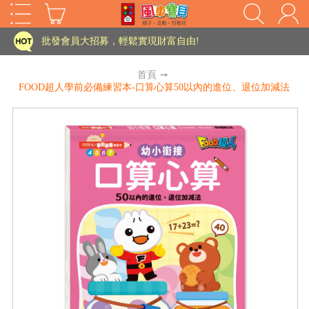
家長樂了!「風車書版集團暨FOOD超人企業總部」目前正興建中!
批發會員大招募，輕鬆實現財富自由!
如需更改或重開發票 需在訂單成立三天內通知客服 寄回發票需附上回郵郵票
首頁
➙
FOOD超人學前必備練習本-口算心算50以內的進位、退位加減法
老師您好!!幼教會員火熱招募中~
海外購物免煩惱！點我查看『海外購物流程說明』
家長樂了!「風車書版集團暨FOOD超人企業總部」目前正興建中!
批發會員大招募，輕鬆實現財富自由!
HOT
如需更改或重開發票 需在訂單成立三天內通知客服 寄回發票需附上回郵郵票
老師您好!!幼教會員火熱招募中~
海外購物免煩惱！點我查看『海外購物流程說明』