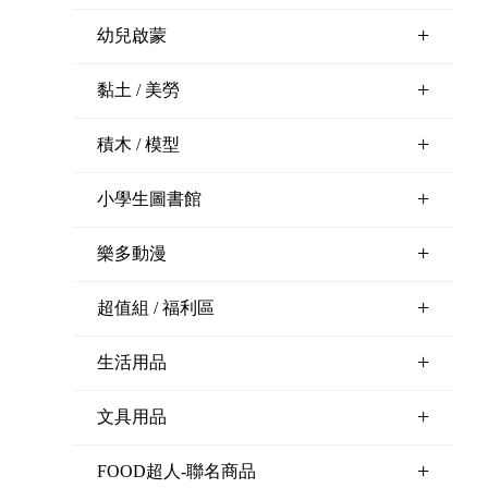
+
幼兒啟蒙
+
黏土 / 美勞
+
積木 / 模型
+
小學生圖書館
+
樂多動漫
+
超值組 / 福利區
+
生活用品
+
文具用品
+
FOOD超人-聯名商品