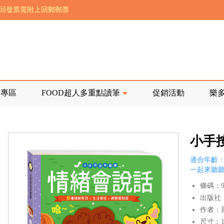
前正興建中!
寄回發票需附上回郵郵票
品專區
FOOD超人多重點讀筆
促銷活動
樂
小手
適合年齡：
一起來聽
條碼：97
出版社
作者：
尺寸：16