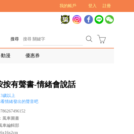
我的帳戶
登入
註冊
搜尋
多動漫
優惠券
按按有聲書-情緒會說話
3歲以上
聽看情緒發出的聲音吧
86267496152
：風車圖書
風車編輯部
x16x2cm