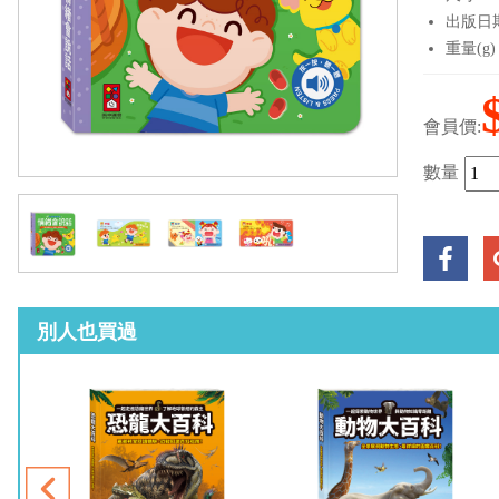
出版日期：
重量(g)
會員價:
數量
別人也買過