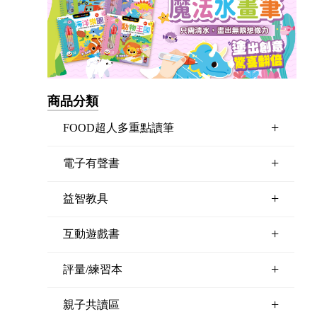
商品分類
+
FOOD超人多重點讀筆
+
電子有聲書
+
益智教具
+
互動遊戲書
+
評量/練習本
+
親子共讀區