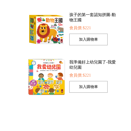
孩子的第一套認知拼圖-動
物王國
會員價:$221
幻泡泡槍
FOOD超人繽紛泡泡槍
恐龍大百科
05
會員價:$205
會員價:$225
我準備好上幼兒園了-我愛
幼兒園
會員價:$221
我的第一本認知學習翻翻
書-我長大了
會員價:$221