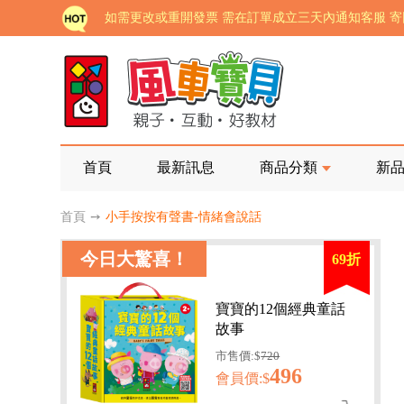
老師您好!!幼教會員火熱招募中~
海外購物免煩惱！點我查看『海外購物流程說明』
家長樂了!「風車書版集團暨FOOD超人企業總部」目
批發會員大招募，輕鬆實現財富自由!
如需更改或重開發票 需在訂單成立三天內通知客服 
首頁
最新訊息
商品分類
新
老師您好!!幼教會員火熱招募中~
首頁
➙
小手按按有聲書-情緒會說話
海外購物免煩惱！點我查看『海外購物流程說明』
今日大驚喜！
69折
寶寶的12個經典童話
故事
市售價:$
720
496
會員價:$