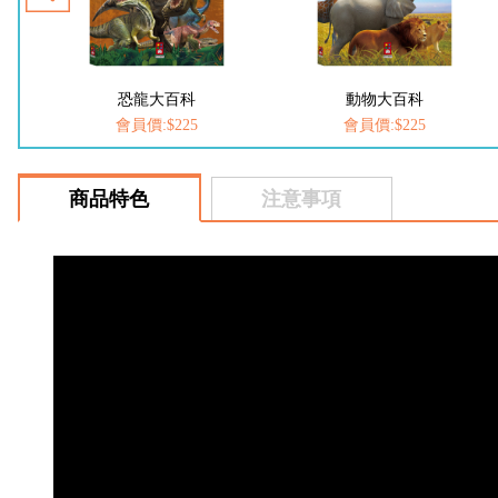
動物大百科
愛思考的小小孩(全套8冊)
會員價:$225
會員價:$537
商品特色
注意事項