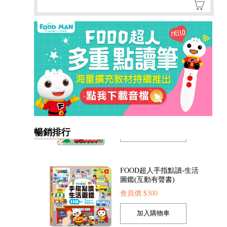
暢銷排行
FOOD超人手指點讀-生活
圖鑑(互動有聲書)
會員價:$300