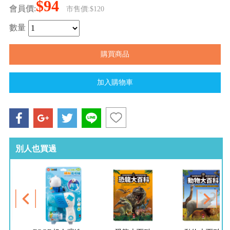
$94
會員價:
市售價:$120
數量
別人也買過