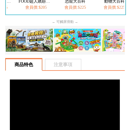
FOOD超人夢幻泡泡槍
FOOD超人繽紛泡泡槍
恐龍大百科
動物大百科
205
會員價:$205
會員價:$225
會員價:$225
← 可觸屏滑動 →
商品特色
注意事項