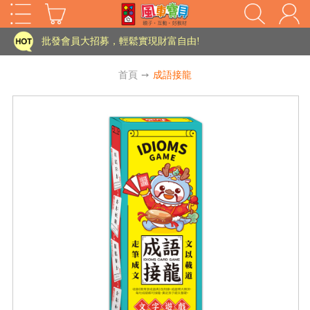
家長樂了!「風車書版集團暨FOOD超人企業總部」目前正興建中!
批發會員大招募，輕鬆實現財富自由!
如需更改或重開發票 需在訂單成立三天內通知客服 寄回發票需附上回郵郵票
首頁
➙
成語接龍
老師您好!!幼教會員火熱招募中~
海外購物免煩惱！點我查看『海外購物流程說明』
家長樂了!「風車書版集團暨FOOD超人企業總部」目前正興建中!
批發會員大招募，輕鬆實現財富自由!
HOT
如需更改或重開發票 需在訂單成立三天內通知客服 寄回發票需附上回郵郵票
老師您好!!幼教會員火熱招募中~
海外購物免煩惱！點我查看『海外購物流程說明』