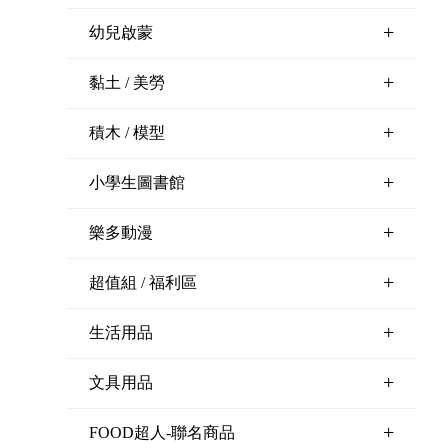
+
幼兒啟蒙
+
黏土 / 美勞
+
積木 / 模型
+
小學生圖書館
+
樂多動漫
+
超值組 / 福利區
+
生活用品
+
文具用品
+
FOOD超人-聯名商品