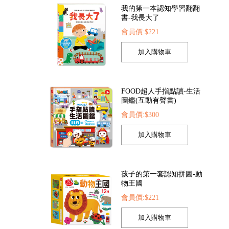
我的第一本認知學習翻翻
書-我長大了
會員價:$221
是小護士
FOOD超人探索點讀筆
FOOD超人夢幻泡泡
52
會員價:$1422
會員價:$205
FOOD超人手指點讀-生活
圖鑑(互動有聲書)
會員價:$300
孩子的第一套認知拼圖-動
物王國
會員價:$221