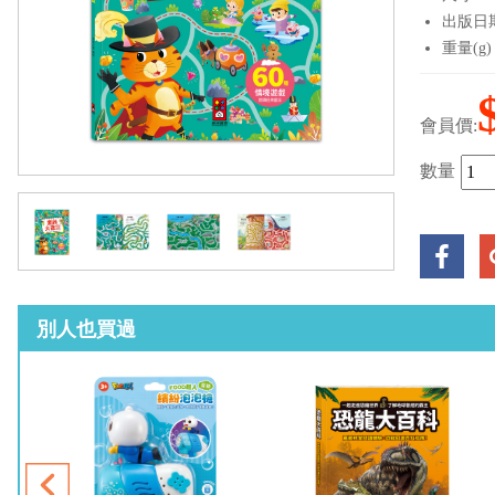
出版日期：
重量(g)
會員價:
數量
別人也買過