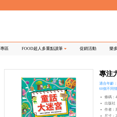
寄回發票需附上回郵郵票
前正興建中!
品專區
FOOD超人多重點讀筆
促銷活動
樂
寄回發票需附上回郵郵票
專注
適合年齡：
60個不同
條碼：47
出版社
作者：
尺寸：28