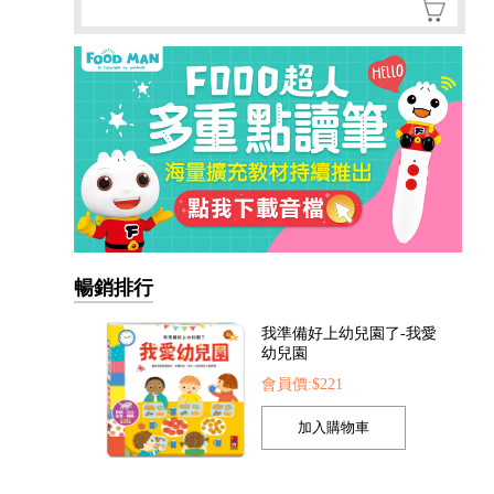
暢銷排行
我準備好上幼兒園了-我愛
幼兒園
會員價:$221