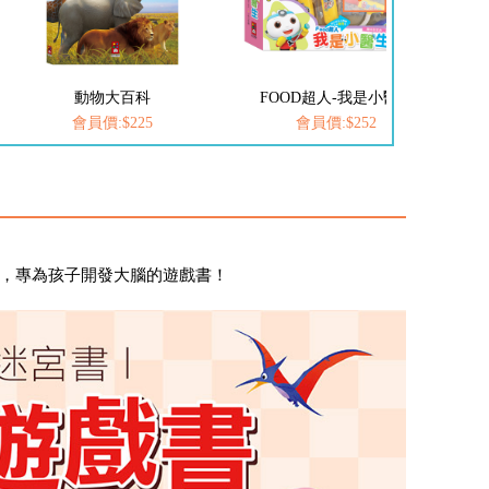
動物大百科
FOOD超人-我是小醫生
愛
會員價:$225
會員價:$252
宮，專為孩子開發大腦的遊戲書！