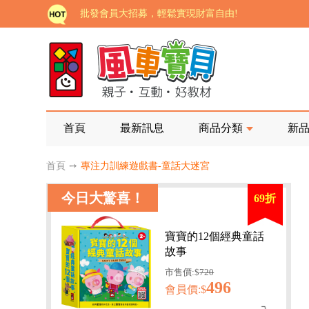
批發會員大招募，輕鬆實現財富自由!
如需更改或重開發票 需在訂單成立三天內通知客服 
老師您好!!幼教會員火熱招募中~
海外購物免煩惱！點我查看『海外購物流程說明』
家長樂了!「風車書版集團暨FOOD超人企業總部」目
首頁
最新訊息
商品分類
新
批發會員大招募，輕鬆實現財富自由!
首頁
➙
專注力訓練遊戲書-童話大迷宮
如需更改或重開發票 需在訂單成立三天內通知客服 
今日大驚喜！
69折
老師您好!!幼教會員火熱招募中~
海外購物免煩惱！點我查看『海外購物流程說明』
寶寶的12個經典童話
故事
市售價:$
720
496
會員價:$