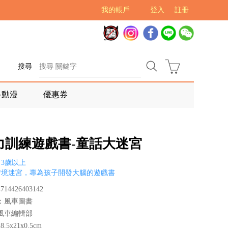
我的帳戶
登入
註冊
搜尋
多動漫
優惠券
力訓練遊戲書-童話大迷宮
3歲以上
情境迷宮，專為孩子開發大腦的遊戲書
14426403142
：風車圖書
風車編輯部
.5x21x0.5cm