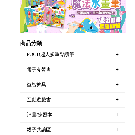
商品分類
+
FOOD超人多重點讀筆
+
電子有聲書
+
益智教具
+
互動遊戲書
+
評量/練習本
+
親子共讀區