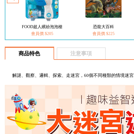
槍
FOOD超人繽紛泡泡槍
恐龍大百科
會員價:$205
會員價:$225
商品特色
注意事項
解謎、觀察、邏輯、探索、走迷宮，60個不同種類的情境迷