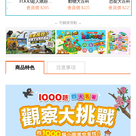
FOOD超人夢幻泡泡槍
FOOD超人繽紛泡泡槍
動物大百科
恐龍大百科
205
會員價:$205
會員價:$225
會員價:$225
← 可觸屏滑動 →
商品特色
注意事項