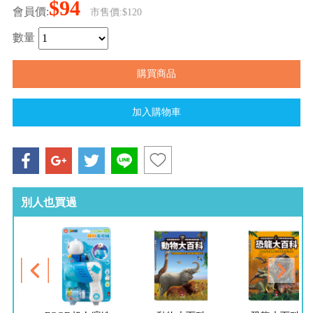
$94
會員價:
市售價:$120
數量
別人也買過