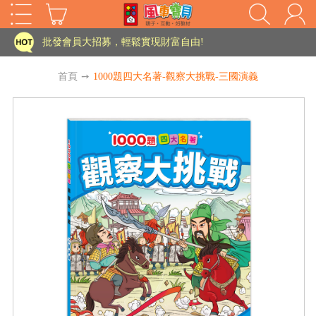
家長樂了!「風車書版集團暨FOOD超人企業總部」目前正興建中!
批發會員大招募，輕鬆實現財富自由!
如需更改或重開發票 需在訂單成立三天內通知客服 寄回發票需附上回郵郵票
首頁
➙
1000題四大名著-觀察大挑戰-三國演義
老師您好!!幼教會員火熱招募中~
海外購物免煩惱！點我查看『海外購物流程說明』
家長樂了!「風車書版集團暨FOOD超人企業總部」目前正興建中!
批發會員大招募，輕鬆實現財富自由!
HOT
如需更改或重開發票 需在訂單成立三天內通知客服 寄回發票需附上回郵郵票
老師您好!!幼教會員火熱招募中~
海外購物免煩惱！點我查看『海外購物流程說明』