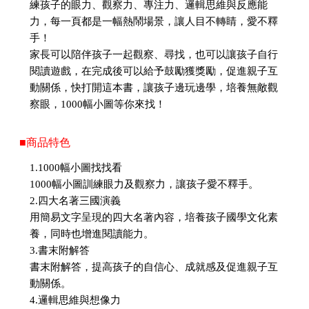
練孩子的眼力、觀察力、專注力、邏輯思維與反應能
力，每一頁都是一幅熱鬧場景，讓人目不轉睛，愛不釋
手！
家長可以陪伴孩子一起觀察、尋找，也可以讓孩子自行
閱讀遊戲，在完成後可以給予鼓勵獲獎勵，促進親子互
動關係，快打開這本書，讓孩子邊玩邊學，培養無敵觀
察眼，1000幅小圖等你來找！
■商品特色
1.1000幅小圖找找看
1000幅小圖訓練眼力及觀察力，讓孩子愛不釋手。
2.四大名著三國演義
用簡易文字呈現的四大名著內容，培養孩子國學文化素
養，同時也增進閱讀能力。
3.書末附解答
書末附解答，提高孩子的自信心、成就感及促進親子互
動關係。
4.邏輯思維與想像力