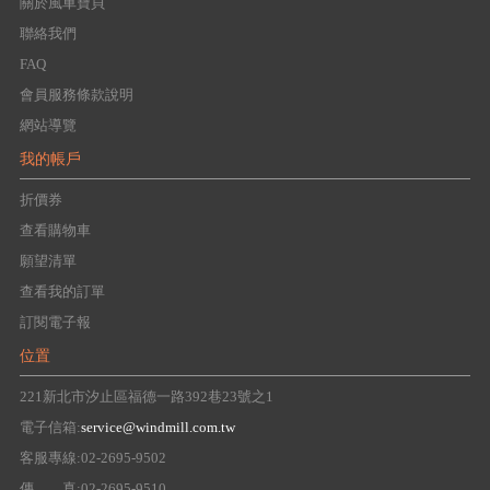
關於風車寶貝
聯絡我們
FAQ
會員服務條款說明
網站導覽
我的帳戶
折價券
查看購物車
願望清單
查看我的訂單
訂閱電子報
位置
221新北市汐止區福德一路392巷23號之1
電子信箱:
service@windmill.com.tw
客服專線:02-2695-9502
傳 真:02-2695-9510