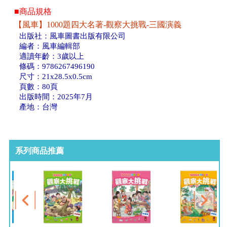
■商品規格
【風車】1000題四大名著-觀察大挑戰-三國演義
出版社：風車圖書出版有限公司
編者：風車編輯部
適讀年齡：3歲以上
條碼：9786267496190
尺寸：21x28.5x0.5cm
頁數：80頁
出版時間：2025年7月
產地：台灣
系列商品推薦