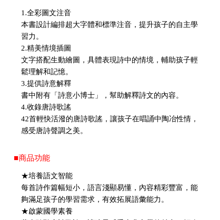
1.全彩圖文注音
本書設計編排超大字體和標準注音，提升孩子的自主學
習力。
2.精美情境插圖
文字搭配生動繪圖，具體表現詩中的情境，輔助孩子輕
鬆理解和記憶。
3.提供詩意解釋
書中附有「詩意小博士」，幫助解釋詩文的內容。
4.收錄唐詩歌謠
42首輕快活潑的唐詩歌謠，讓孩子在唱誦中陶冶性情，
感受唐詩聲調之美。
■商品功能
★培養語文智能
每首詩作篇幅短小，語言淺顯易懂，內容精彩豐富，能
夠滿足孩子的學習需求，有效拓展語彙能力。
★啟蒙國學素養