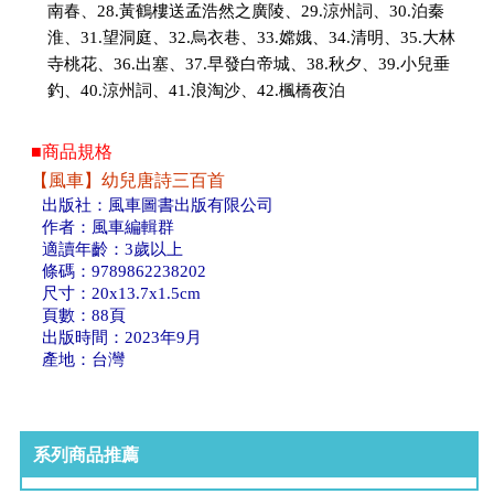
南春、28.黃鶴樓送孟浩然之廣陵、29.涼州詞、30.泊秦
淮、31.望洞庭、32.烏衣巷、33.嫦娥、34.清明、35.大林
寺桃花、36.出塞、37.早發白帝城、38.秋夕、39.小兒垂
釣、40.涼州詞、41.浪淘沙、42.楓橋夜泊
■商品規格
【風車】幼兒唐詩三百首
出版社：風車圖書出版有限公司
作者：風車編輯群
適讀年齡：3歲以上
條碼：9789862238202
尺寸：20x13.7x1.5cm
頁數：88頁
出版時間：2023年9月
產地：台灣
系列商品推薦