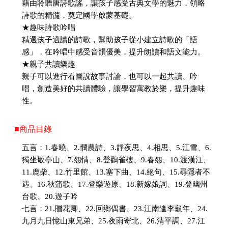
藉由聆聽唐詩歌謠，讓孩子感受古典文學的魅力，領略
詩歌的精髓，奠定國學啟蒙基礎。
★趣味詩歌吟唱
精選孩子適讀的詩歌，幫助孩子從小建立詩歌的「語
感」，在吟唱中感受音韻優美，提升朗讀和語文能力。
★親子共讀樂趣
親子可以進行看圖說故事討論，也可以一起共讀、吟
唱，創造美好的共讀體驗，讓學習寓教於樂，提升趣味
性。
■商品目錄
五言：1.春曉、2.憫農詩、3.靜夜思、4.相思、5.江雪、6.
獨坐敬亭山、7.怨情、8.登鸛雀樓、9.春怨、10.渡漢江、
11.鹿柴、12.竹里館、13.塞下曲、14.絕句、15.尋隱者不
遇、16.秋蒲歌、17.登樂遊原、18.新嫁娘詞、19.登幽州
台歌、20.遊子吟
七言：21.贈花卿、22.回鄉偶書、23.江南逢李龜年、24.
九月九日憶山東兄弟、25.夜雨寄北、26.清平調、27.江