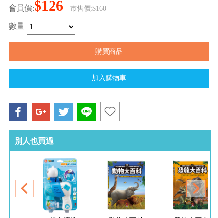
$126
會員價:
市售價:$160
數量
別人也買過