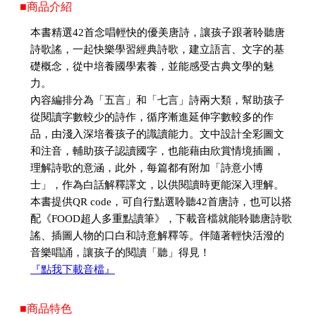
■商品介紹
本書精選42首念唱輕快的優美唐詩，讓孩子跟著聆聽唐
詩歌謠，一起快樂學習經典詩歌，建立語言、文字的基
礎概念，從中培養國學素養，並能感受古典文學的魅
力。
內容編排分為「五言」和「七言」詩兩大類，幫助孩子
從閱讀字數較少的詩作，循序漸進延伸字數較多的作
品，由淺入深培養孩子的識讀能力。文中設計全彩圖文
和注音，輔助孩子認讀國字，也能藉由欣賞情境插圖，
理解詩歌的意涵，此外，每篇都有附加「詩意小博
士」，作為白話解釋譯文，以供閱讀時更能深入理解。
本書提供QR code，可自行點選聆聽42首唐詩，也可以搭
配《FOOD超人多重點讀筆》，下載音檔就能聆聽唐詩歌
謠、插圖人物的口白和詩意解釋等。伴隨著輕快活潑的
音樂唱誦，讓孩子的閱讀「聽」得見！
『點我下載音檔』
■商品特色