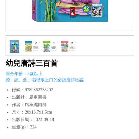
幼兒唐詩三百首
適合年齡：3歲以上
聽、讀、念、唱琅琅上口的必讀唐詩歌謠
條碼：9789862238202
出版社：風車圖書
作者：風車編輯群
尺寸：20x13.7x1.5cm
出版日期：2023-09-18
重量(g)：324