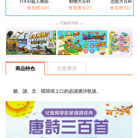
FOOD超人夢幻泡泡槍
FOOD超人繽紛泡泡槍
動物大百科
恐龍大百科
205
會員價:$205
會員價:$225
會員價:$225
← 可觸屏滑動 →
商品特色
注意事項
聽、讀、念、唱琅琅上口的必讀唐詩歌謠。