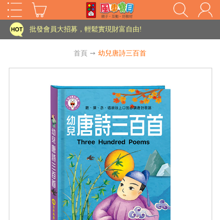
家長樂了!「風車書版集團暨FOOD超人企業總部」目前正興建中!
批發會員大招募，輕鬆實現財富自由!
如需更改或重開發票 需在訂單成立三天內通知客服 寄回發票需附上回郵郵票
首頁
➙
幼兒唐詩三百首
老師您好!!幼教會員火熱招募中~
海外購物免煩惱！點我查看『海外購物流程說明』
家長樂了!「風車書版集團暨FOOD超人企業總部」目前正興建中!
批發會員大招募，輕鬆實現財富自由!
HOT
如需更改或重開發票 需在訂單成立三天內通知客服 寄回發票需附上回郵郵票
老師您好!!幼教會員火熱招募中~
海外購物免煩惱！點我查看『海外購物流程說明』