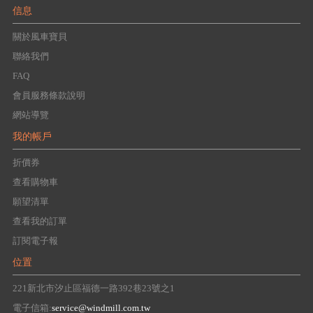
信息
關於風車寶貝
聯絡我們
FAQ
會員服務條款說明
網站導覽
我的帳戶
折價券
查看購物車
願望清單
查看我的訂單
訂閱電子報
位置
221新北市汐止區福德一路392巷23號之1
電子信箱:
service@windmill.com.tw