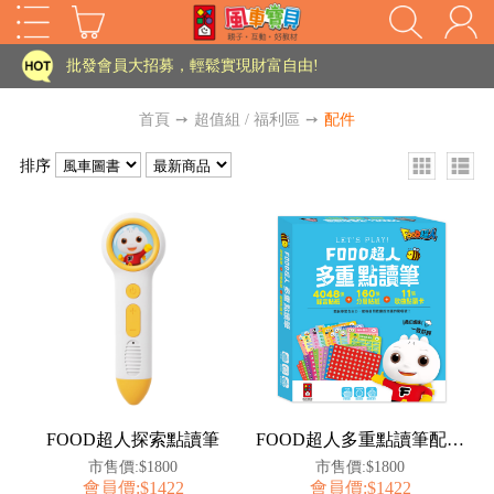
家長樂了!「風車書版集團暨FOOD超人企業總部」目前正興建中!
批發會員大招募，輕鬆實現財富自由!
如需更改或重開發票 需在訂單成立三天內通知客服 寄回發票需附上回郵郵票
首頁
➙
超值組 / 福利區
➙
配件
老師您好!!幼教會員火熱招募中~
排序
海外購物免煩惱！點我查看『海外購物流程說明』
家長樂了!「風車書版集團暨FOOD超人企業總部」目前正興建中!
批發會員大招募，輕鬆實現財富自由!
HOT
如需更改或重開發票 需在訂單成立三天內通知客服 寄回發票需附上回郵郵票
老師您好!!幼教會員火熱招募中~
海外購物免煩惱！點我查看『海外購物流程說明』
FOOD超人探索點讀筆
FOOD超人多重點讀筆配件（錄音貼紙+歌曲點讀卡）
市售價:$1800
市售價:$1800
會員價:$1422
會員價:$1422