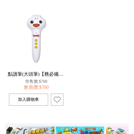
點讀筆(大頭筆)【務必備註書籍名稱】**單買**
市售價:$700
會員價:$700