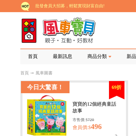
批發會員大招募，輕鬆實現財富自由!
如需更改或重開發票 需在訂單成立三天內通知客服 
老師您好!!幼教會員火熱招募中~
海外購物免煩惱！點我查看『海外購物流程說明』
家長樂了!「風車書版集團暨FOOD超人企業總部」目
首頁
最新訊息
商品分類
新
批發會員大招募，輕鬆實現財富自由!
首頁
➙
風車圖書
如需更改或重開發票 需在訂單成立三天內通知客服 
今日大驚喜！
69折
老師您好!!幼教會員火熱招募中~
海外購物免煩惱！點我查看『海外購物流程說明』
寶寶的12個經典童話
故事
市售價:$
720
496
會員價:$