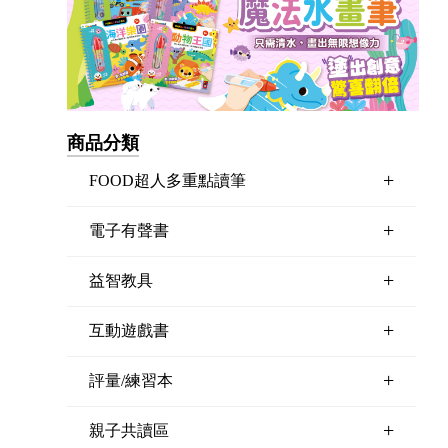
商品分類
+
FOOD超人多重點讀筆
+
電子有聲書
+
益智教具
+
互動遊戲書
+
評量/練習本
+
親子共讀區