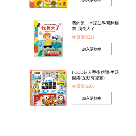
我的第一本認知學習翻翻
書-我長大了
會員價:$221
FOOD超人手指點讀-生活
圖鑑(互動有聲書)
會員價:$300
孩子的第一套認知拼圖-動
物王國
會員價:$221