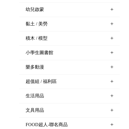
+
幼兒啟蒙
+
黏土 / 美勞
+
積木 / 模型
+
小學生圖書館
+
樂多動漫
+
超值組 / 福利區
+
生活用品
+
文具用品
+
FOOD超人-聯名商品