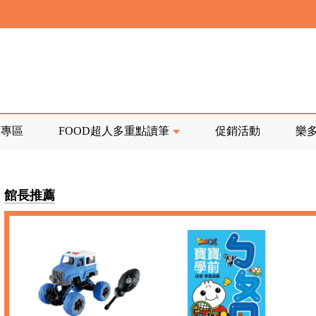
寄回發票需附上回郵郵票
前正興建中!
品專區
FOOD超人多重點讀筆
促銷活動
樂
寄回發票需附上回郵郵票
館長推薦