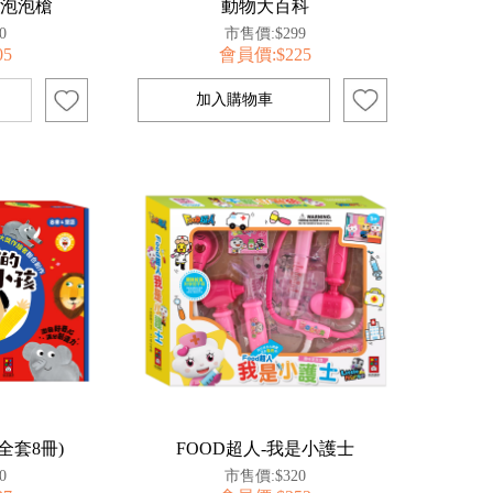
紛泡泡槍
動物大百科
0
市售價:$299
05
會員價:$225
全套8冊)
FOOD超人-我是小護士
0
市售價:$320