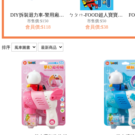
DIY拆裝迴力車-警用廂型車
ㄅㄆㄇ-FOOD超人寶寶學前注音學習遊戲
F
市售價:$150
市售價:$50
會員價:$118
會員價:$38
排序