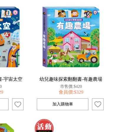
-宇宙太空
幼兒趣味探索翻翻書-有趣農場
0
市售價:$420
29
會員價:$329