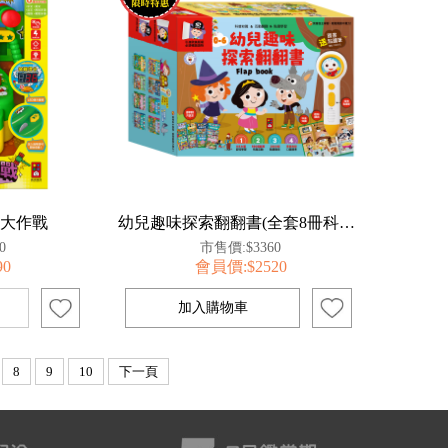
鼠大作戰
幼兒趣味探索翻翻書(全套8冊科普知識版)
0
市售價:$3360
90
會員價:$2520
8
9
10
下一頁