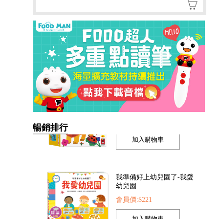
暢銷排行
我準備好上幼兒園了-我愛
幼兒園
會員價:$221