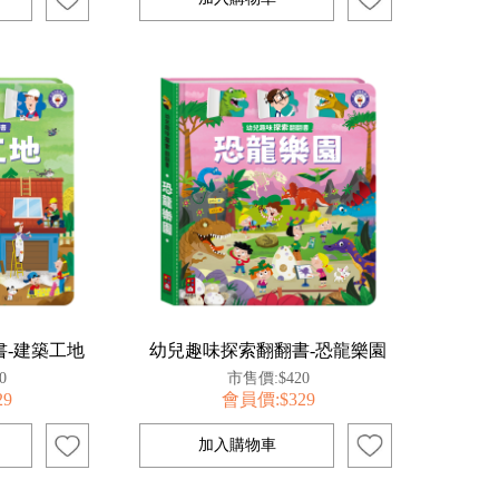
-建築工地
幼兒趣味探索翻翻書-恐龍樂園
0
市售價:$420
29
會員價:$329