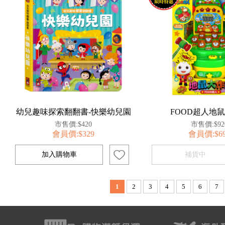
幼兒趣味探索翻翻書-快樂幼兒園
FOOD超人地
市售價:$420
市售價:$92
會員價:$329
會員價:$6
1
2
3
4
5
6
7