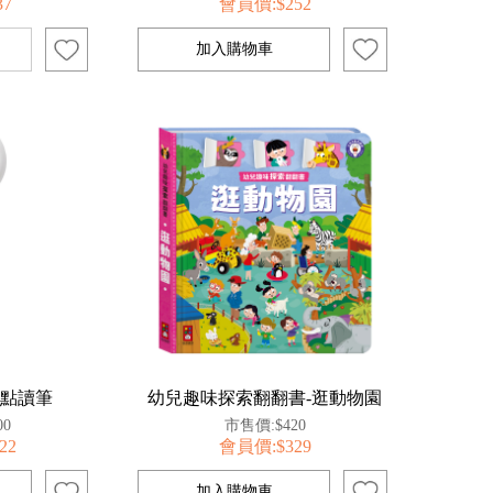
37
會員價:$252
索點讀筆
幼兒趣味探索翻翻書-逛動物園
00
市售價:$420
22
會員價:$329