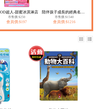
OOD超人-甜蜜冰淇淋店
陪伴孩子成長的經典名著(全套7冊)
市售價:$250
市售價:$1540
會員價:$197
會員價:$1216